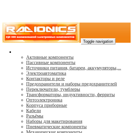
Toggle navigation
Каталог
Активные компоненты
Пассивные компоненты
Источники питания, батареи, аккумуляторы,...
Электроавтоматика
Контакторы и реле
Предохранители и наборы предохранителей
Переключатели, тумблеры
Трансформаторы, индуктивности, ферриты
Oптоэлектроника
Корпуса приборные
Кабели
Разъёмы
Наборы для макетирования
Пневматические компоненты
Механические компоненты