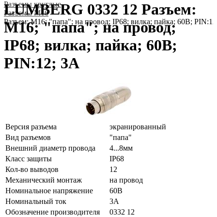
Разъeмы круглые
LUMBERG 0332 12 Разъем:
Разъeмы M16
Разъем: M16; "папа"; на провод; IP68; вилка; пайка; 60В; PIN:12
M16; "папа"; на провод;
IP68; вилка; пайка; 60В;
PIN:12; 3А
Версия разъема
экранированный
Вид разъемов
"папа"
Внешний диаметр провода
4...8мм
Класс защиты
IP68
Кол-во выводов
12
Механический монтаж
на провод
Номинальное напряжение
60В
Номинальный ток
3А
Обозначение производителя
0332 12