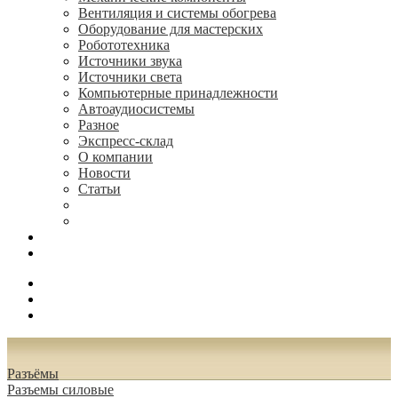
Вентиляция и системы обогрева
Оборудование для мастерских
Робототехника
Источники звука
Источники света
Компьютерные принадлежности
Автоаудиосистемы
Разное
Экспресс-склад
О компании
Новости
Статьи
(495) 544-73-50, (925) 502-42-73
radioniks.ru@mail.ru
Поиск
Вход
0.00 руб.
Разъёмы
Разъeмы силовые