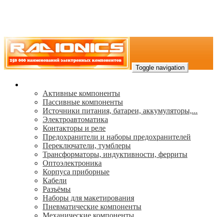
Toggle navigation
Каталог
Активные компоненты
Пассивные компоненты
Источники питания, батареи, аккумуляторы,...
Электроавтоматика
Контакторы и реле
Предохранители и наборы предохранителей
Переключатели, тумблеры
Трансформаторы, индуктивности, ферриты
Oптоэлектроника
Корпуса приборные
Кабели
Разъёмы
Наборы для макетирования
Пневматические компоненты
Механические компоненты