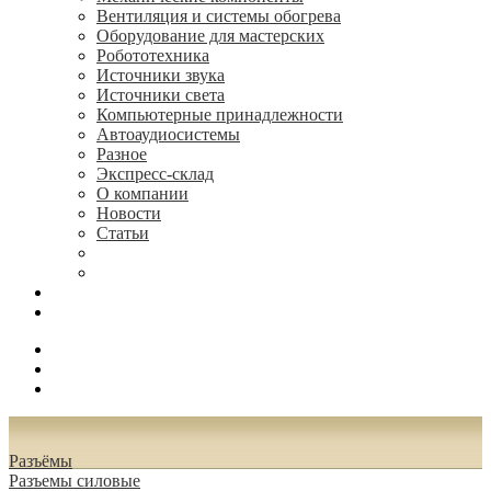
Вентиляция и системы обогрева
Оборудование для мастерских
Робототехника
Источники звука
Источники света
Компьютерные принадлежности
Автоаудиосистемы
Разное
Экспресс-склад
О компании
Новости
Статьи
(495) 544-73-50, (925) 502-42-73
radioniks.ru@mail.ru
Поиск
Вход
0.00 руб.
Разъёмы
Разъeмы силовые