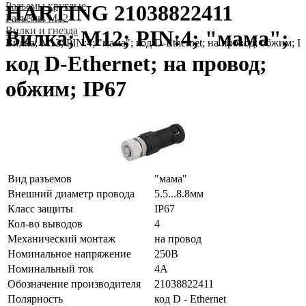
Разъeмы круглые
HARTING 21038822411
Разъeмы M12
Вилки и гнезда
Вилка; M12; PIN:4; "мама";
Вилка; M12; PIN:4; "мама"; код D-Ethernet; на провод; обжим; I
код D-Ethernet; на провод;
обжим; IP67
Вид разъемов
"мама"
Внешний диаметр провода
5.5...8.8мм
Класс защиты
IP67
Кол-во выводов
4
Механический монтаж
на провод
Номинальное напряжение
250В
Номинальный ток
4А
Обозначение производителя
21038822411
Полярность
код D - Ethernet