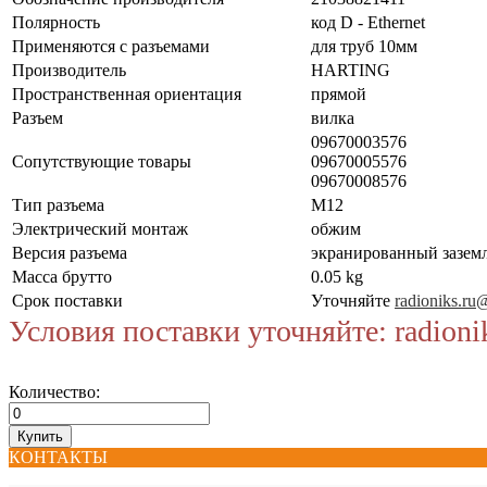
Полярность
код D - Ethernet
Применяются с разъемами
для труб 10мм
Производитель
HARTING
Пространственная ориентация
прямой
Разъем
вилка
09670003576
Сопутствующие товары
09670005576
09670008576
Тип разъема
M12
Электрический монтаж
обжим
Версия разъема
экранированный зазем
Масса брутто
0.05 kg
Срок поставки
Уточняйте
radioniks.ru
Условия поставки уточняйте: radioni
Количество:
КОНТАКТЫ