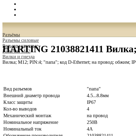
Поиск
Вход
0.00 руб.
Разъёмы
Разъeмы силовые
Разъeмы круглые
HARTING 21038821411 Вилка; M
Разъeмы M12
Вилки и гнезда
Вилка; M12; PIN:4; "папа"; код D-Ethernet; на провод; обжим; I
Вид разъемов
"папа"
Внешний диаметр провода
4.5...8.8мм
Класс защиты
IP67
Кол-во выводов
4
Механический монтаж
на провод
Номинальное напряжение
250В
Номинальный ток
4А
Обозначение производителя
21038821411