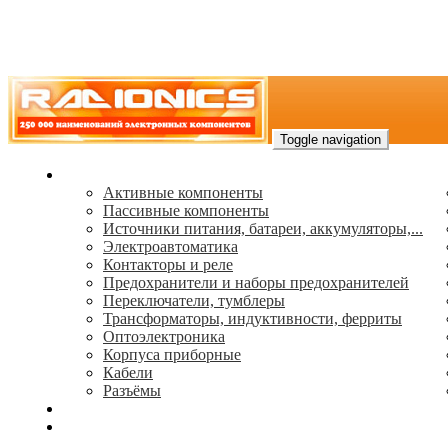
Toggle navigation
Каталог
Активные компоненты
Пассивные компоненты
Источники питания, батареи, аккумуляторы,...
Электроавтоматика
Контакторы и реле
Предохранители и наборы предохранителей
Переключатели, тумблеры
Трансформаторы, индуктивности, ферриты
Oптоэлектроника
Корпуса приборные
Кабели
Разъёмы
(495) 544-73-50, (925) 502-42-73
radioniks.ru@mail.ru