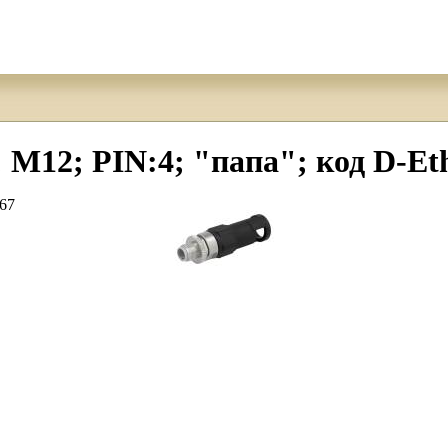
12; PIN:4; "папа"; код D-Ethe
P67