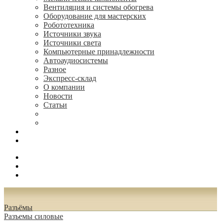
Вентиляция и системы обогрева
Оборудование для мастерских
Робототехника
Источники звука
Источники света
Компьютерные принадлежности
Автоаудиосистемы
Разное
Экспресс-склад
О компании
Новости
Статьи
(495) 544-73-50, (925) 502-42-73
radioniks.ru@mail.ru
Поиск
Вход
0.00 руб.
Разъёмы
Разъeмы силовые