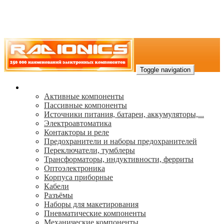
Toggle navigation
Каталог
Активные компоненты
Пассивные компоненты
Источники питания, батареи, аккумуляторы,...
Электроавтоматика
Контакторы и реле
Предохранители и наборы предохранителей
Переключатели, тумблеры
Трансформаторы, индуктивности, ферриты
Oптоэлектроника
Корпуса приборные
Кабели
Разъёмы
Наборы для макетирования
Пневматические компоненты
Механические компоненты