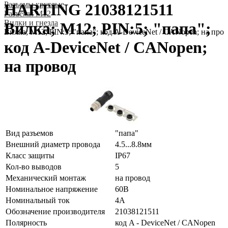
Разъeмы круглые
HARTING 21038121511
Разъeмы M12
Вилки и гнезда
Вилка; M12; PIN:5; "папа";
Вилка; M12; PIN:5; "папа"; код A-DeviceNet / CANopen; на про
код A-DeviceNet / CANopen;
на провод
Вид разъемов
"папа"
Внешний диаметр провода
4.5...8.8мм
Класс защиты
IP67
Кол-во выводов
5
Механический монтаж
на провод
Номинальное напряжение
60В
Номинальный ток
4А
Обозначение производителя
21038121511
Полярность
код A - DeviceNet / CANopen