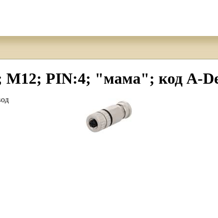
M12; PIN:4; "мама"; код A-Dev
вод