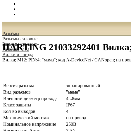
Поиск
Вход
0.00 руб.
Разъёмы
Разъeмы силовые
Разъeмы круглые
HARTING 21033292401 Вилка; 
Разъeмы M12
Вилки и гнезда
Вилка; M12; PIN:4; "мама"; код A-DeviceNet / CANopen; на про
Версия разъема
экранированный
Вид разъемов
"мама"
Внешний диаметр провода
4...8мм
Класс защиты
IP67
Кол-во выводов
4
Механический монтаж
на провод
Номинальное напряжение
250В
Номинальный ток
7.5А