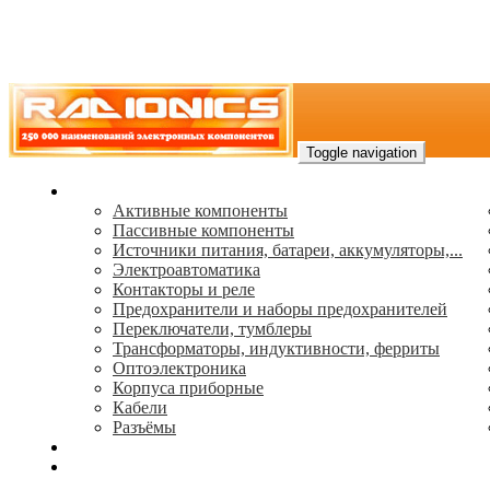
Toggle navigation
Каталог
Активные компоненты
Пассивные компоненты
Источники питания, батареи, аккумуляторы,...
Электроавтоматика
Контакторы и реле
Предохранители и наборы предохранителей
Переключатели, тумблеры
Трансформаторы, индуктивности, ферриты
Oптоэлектроника
Корпуса приборные
Кабели
Разъёмы
(495) 544-73-50, (925) 502-42-73
radioniks.ru@mail.ru