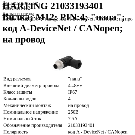
Разъeмы круглые
HARTING 21033193401
Разъeмы M12
Вилки и гнезда
Вилка; M12; PIN:4; "папа";
Вилка; M12; PIN:4; "папа"; код A-DeviceNet / CANopen; на про
код A-DeviceNet / CANopen;
на провод
Вид разъемов
"папа"
Внешний диаметр провода
4...8мм
Класс защиты
IP67
Кол-во выводов
4
Механический монтаж
на провод
Номинальное напряжение
250В
Номинальный ток
7.5А
Обозначение производителя
21033193401
Полярность
код A - DeviceNet / CANopen