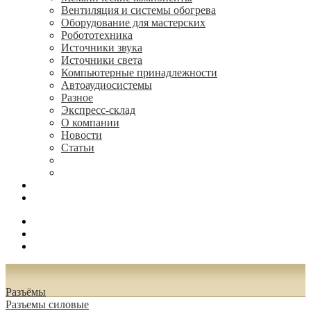
Вентиляция и системы обогрева
Оборудование для мастерских
Робототехника
Источники звука
Источники света
Компьютерные принадлежности
Автоаудиосистемы
Разное
Экспресс-склад
О компании
Новости
Статьи
(495) 544-73-50, (925) 502-42-73
radioniks.ru@mail.ru
Поиск
Вход
0.00 руб.
Разъёмы
Разъeмы силовые