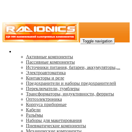
Toggle navigation
Каталог
Активные компоненты
Пассивные компоненты
Источники питания, батареи, аккумуляторы,...
Электроавтоматика
Контакторы и реле
Предохранители и наборы предохранителей
Переключатели, тумблеры
Трансформаторы, индуктивности, ферриты
Oптоэлектроника
Корпуса приборные
Кабели
Разъёмы
Наборы для макетирования
Пневматические компоненты
Механические компоненты