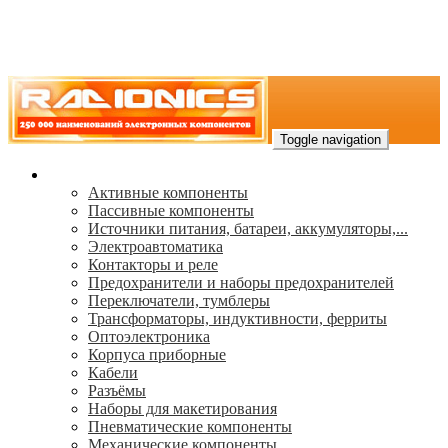
Toggle navigation
Каталог
Активные компоненты
Пассивные компоненты
Источники питания, батареи, аккумуляторы,...
Электроавтоматика
Контакторы и реле
Предохранители и наборы предохранителей
Переключатели, тумблеры
Трансформаторы, индуктивности, ферриты
Oптоэлектроника
Корпуса приборные
Кабели
Разъёмы
Наборы для макетирования
Пневматические компоненты
Механические компоненты