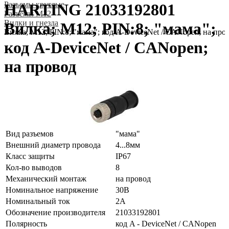
Разъeмы круглые
HARTING 21033192801
Разъeмы M12
Вилки и гнезда
Вилка; M12; PIN:8; "мама";
Вилка; M12; PIN:8; "мама"; код A-DeviceNet / CANopen; на про
код A-DeviceNet / CANopen;
на провод
Вид разъемов
"мама"
Внешний диаметр провода
4...8мм
Класс защиты
IP67
Кол-во выводов
8
Механический монтаж
на провод
Номинальное напряжение
30В
Номинальный ток
2А
Обозначение производителя
21033192801
Полярность
код A - DeviceNet / CANopen