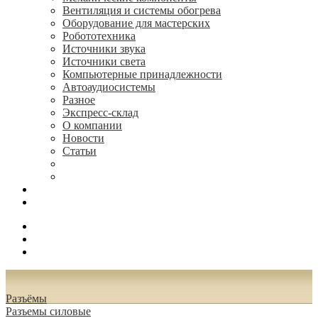
Вентиляция и системы обогрева
Оборудование для мастерских
Робототехника
Источники звука
Источники света
Компьютерные принадлежности
Автоаудиосистемы
Разное
Экспресс-склад
О компании
Новости
Статьи
(495) 544-73-50, (925) 502-42-73
radioniks.ru@mail.ru
Поиск
Вход
0.00 руб.
Разъёмы
Разъeмы силовые