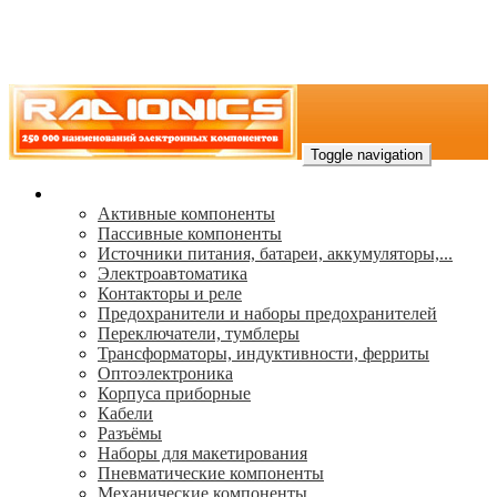
Toggle navigation
Каталог
Активные компоненты
Пассивные компоненты
Источники питания, батареи, аккумуляторы,...
Электроавтоматика
Контакторы и реле
Предохранители и наборы предохранителей
Переключатели, тумблеры
Трансформаторы, индуктивности, ферриты
Oптоэлектроника
Корпуса приборные
Кабели
Разъёмы
Наборы для макетирования
Пневматические компоненты
Механические компоненты