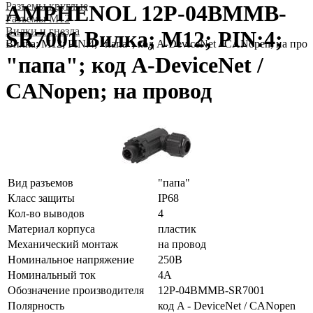
Разъeмы круглые
AMPHENOL 12P-04BMMB-
Разъeмы M12
Вилки и гнезда
SR7001 Вилка; M12; PIN:4;
Вилка; M12; PIN:4; "папа"; код A-DeviceNet / CANopen; на про
"папа"; код A-DeviceNet /
CANopen; на провод
Вид разъемов
"папа"
Класс защиты
IP68
Кол-во выводов
4
Материал корпуса
пластик
Механический монтаж
на провод
Номинальное напряжение
250В
Номинальный ток
4А
Обозначение производителя
12P-04BMMB-SR7001
Полярность
код A - DeviceNet / CANopen