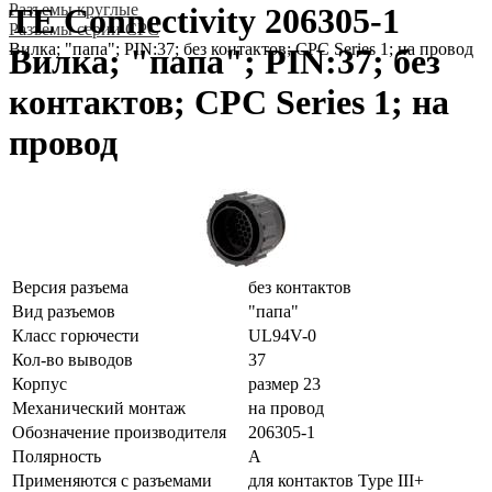
Разъeмы круглые
TE Connectivity 206305-1
Разъeмы серии CPC
Вилка; "папа"; PIN:37; без контактов; CPC Series 1; на провод
Вилка; "папа"; PIN:37; без
контактов; CPC Series 1; на
провод
Версия разъема
без контактов
Вид разъемов
"папа"
Класс горючести
UL94V-0
Кол-во выводов
37
Корпус
размер 23
Механический монтаж
на провод
Обозначение производителя
206305-1
Полярность
A
Применяются с разъемами
для контактов Type III+