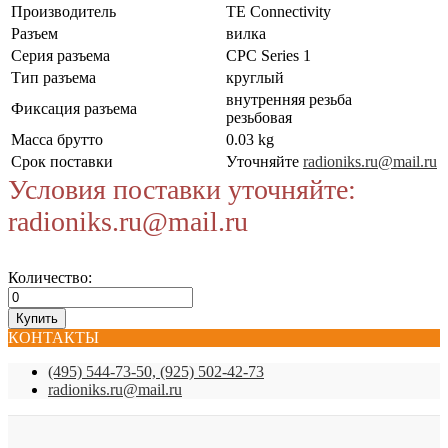
Производитель
TE Connectivity
Разъем
вилка
Серия разъема
CPC Series 1
Тип разъема
круглый
внутренняя резьба
Фиксация разъема
резьбовая
Масса брутто
0.03 kg
Срок поставки
Уточняйте
radioniks.ru@mail.ru
Условия поставки уточняйте:
radioniks.ru@mail.ru
Количество:
КОНТАКТЫ
(495) 544-73-50, (925) 502-42-73
radioniks.ru@mail.ru