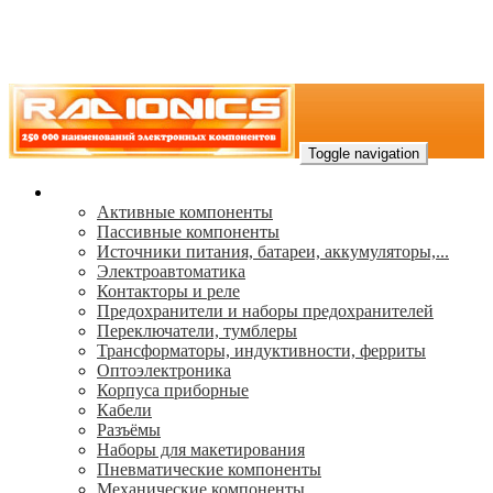
Toggle navigation
Каталог
Активные компоненты
Пассивные компоненты
Источники питания, батареи, аккумуляторы,...
Электроавтоматика
Контакторы и реле
Предохранители и наборы предохранителей
Переключатели, тумблеры
Трансформаторы, индуктивности, ферриты
Oптоэлектроника
Корпуса приборные
Кабели
Разъёмы
Наборы для макетирования
Пневматические компоненты
Механические компоненты