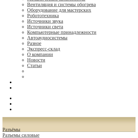
Вентиляция и системы обогрева
Оборудование для мастерских
Робототехника
Источники звука
Источники света
Компьютерные принадлежности
Автоаудиосистемы
Разное
Экспресс-склад
О компании
Новости
Статьи
(495) 544-73-50, (925) 502-42-73
radioniks.ru@mail.ru
Поиск
Вход
0.00 руб.
Разъёмы
Разъeмы силовые