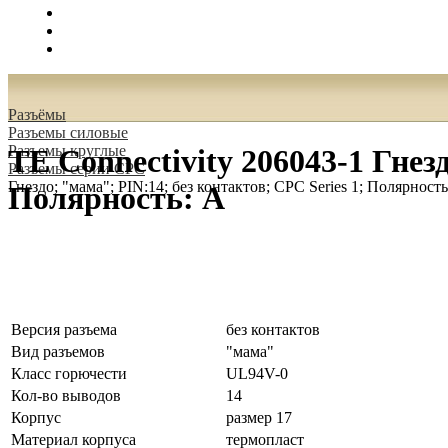
Поиск
Вход
0.00 руб.
Разъёмы
Разъeмы силовые
Разъeмы круглые
TE Connectivity 206043-1 Гнез
Разъeмы серии CPC
Гнездо; "мама"; PIN:14; без контактов; CPC Series 1; Полярность
Полярность: A
Версия разъема
без контактов
Вид разъемов
"мама"
Класс горючести
UL94V-0
Кол-во выводов
14
Корпус
размер 17
Материал корпуса
термопласт