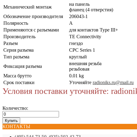
на панель
Механический монтаж
фланец (4 отверстия)
Обозначение производителя
206043-1
Полярность
A
Применяются с разъемами
для контактов Type III+
Производитель
TE Connectivity
Разъем
гнездо
Серия разъема
CPC Series 1
Тип разъема
круглый
внешняя резьба
Фиксация разъема
резьбовая
Масса брутто
0.01 kg
Срок поставки
Уточняйте
radioniks.ru@mail.ru
Условия поставки уточняйте: radioni
Количество:
КОНТАКТЫ
(495) 544-73-50, (925) 502-42-73