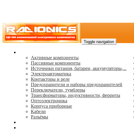
Toggle navigation
Каталог
Активные компоненты
Пассивные компоненты
Источники питания, батареи, аккумуляторы,...
Электроавтоматика
Контакторы и реле
Предохранители и наборы предохранителей
Переключатели, тумблеры
Трансформаторы, индуктивности, ферриты
Oптоэлектроника
Корпуса приборные
Кабели
Разъёмы
(495) 544-73-50, (925) 502-42-73
radioniks.ru@mail.ru