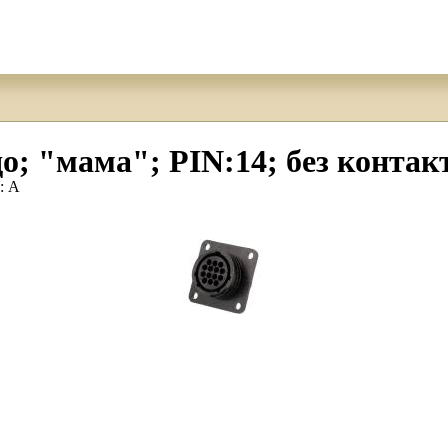
до; "мама"; PIN:14; без контакт
: A