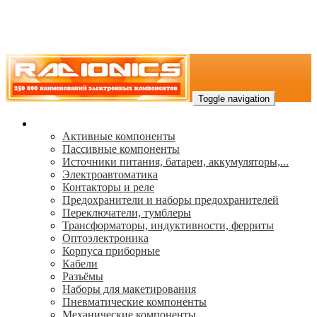
Toggle navigation
Каталог
Активные компоненты
Пассивные компоненты
Источники питания, батареи, аккумуляторы,...
Электроавтоматика
Контакторы и реле
Предохранители и наборы предохранителей
Переключатели, тумблеры
Трансформаторы, индуктивности, ферриты
Oптоэлектроника
Корпуса приборные
Кабели
Разъёмы
Наборы для макетирования
Пневматические компоненты
Механические компоненты