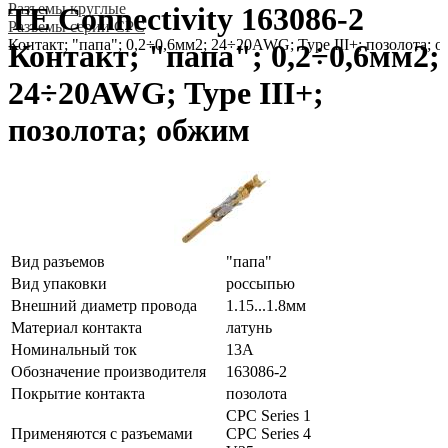
Разъeмы круглые
TE Connectivity 163086-2
Разъeмы серии CPC
Контакт; "папа"; 0,2÷0,6мм2; 24÷20AWG; Type III+; позолота; 
Контакт; "папа"; 0,2÷0,6мм2;
24÷20AWG; Type III+;
позолота; обжим
Вид разъемов
"папа"
Вид упаковки
россыпью
Внешний диаметр провода
1.15...1.8мм
Материал контакта
латунь
Номинальный ток
13А
Обозначение производителя
163086-2
Покрытие контакта
позолота
CPC Series 1
Применяются с разъемами
CPC Series 4