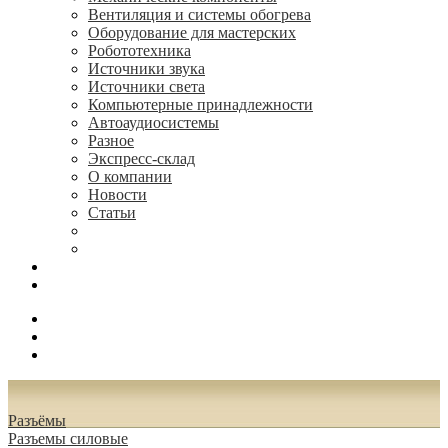
Вентиляция и системы обогрева
Оборудование для мастерских
Робототехника
Источники звука
Источники света
Компьютерные принадлежности
Автоаудиосистемы
Разное
Экспресс-склад
О компании
Новости
Статьи
(495) 544-73-50, (925) 502-42-73
radioniks.ru@mail.ru
Поиск
Вход
0.00 руб.
Разъёмы
Разъeмы силовые