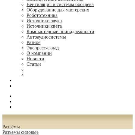
Вентиляция и системы обогрева
Оборудование для мастерских
Робототехника
Источники звука
Источники света
Компьютерные принадлежности
Автоаудиосистемы
Разное
Экспресс-склад
О компании
Новости
Статьи
(495) 544-73-50, (925) 502-42-73
radioniks.ru@mail.ru
Поиск
Вход
0.00 руб.
Разъёмы
Разъeмы силовые