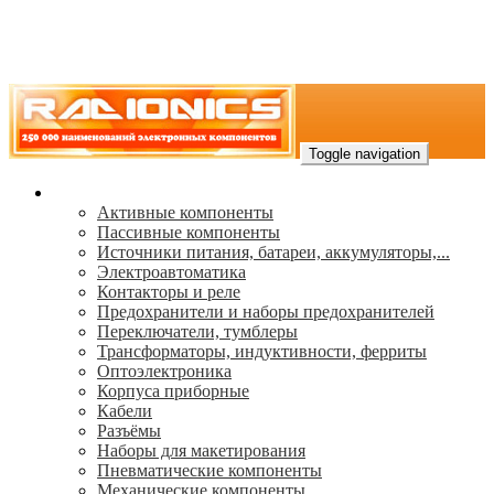
Toggle navigation
Каталог
Активные компоненты
Пассивные компоненты
Источники питания, батареи, аккумуляторы,...
Электроавтоматика
Контакторы и реле
Предохранители и наборы предохранителей
Переключатели, тумблеры
Трансформаторы, индуктивности, ферриты
Oптоэлектроника
Корпуса приборные
Кабели
Разъёмы
Наборы для макетирования
Пневматические компоненты
Механические компоненты