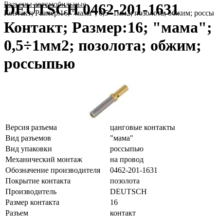
Разъeмы автомобильные
DEUTSCH 0462-201-1631
Контакт; Размер:16; "мама"; 0,5÷1мм2; позолота; обжим; россы
Контакт; Размер:16; "мама";
0,5÷1мм2; позолота; обжим;
россыпью
Версия разъема
цанговые контакты
Вид разъемов
"мама"
Вид упаковки
россыпью
Механический монтаж
на провод
Обозначение производителя
0462-201-1631
Покрытие контакта
позолота
Производитель
DEUTSCH
Размер контакта
16
Разъем
контакт