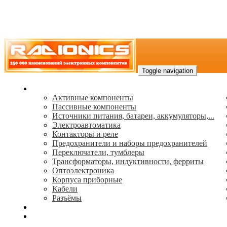
Toggle navigation
Каталог
Активные компоненты
Пассивные компоненты
Источники питания, батареи, аккумуляторы,...
Электроавтоматика
Контакторы и реле
Предохранители и наборы предохранителей
Переключатели, тумблеры
Трансформаторы, индуктивности, ферриты
Oптоэлектроника
Корпуса приборные
Кабели
Разъёмы
(495) 544-73-50, (925) 502-42-73
radioniks.ru@mail.ru