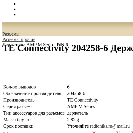
Поиск
Вход
0.00 руб.
Разъёмы
Разъeмы прочие
Держатель; AMP M Series; PIN:6
TE Connectivity 204258-6 Дер
Кол-во выводов
6
Обозначение производителя
204258-6
Производитель
TE Connectivity
Серия разъема
AMP M Series
Тип аксессуаров для разъемов
держатель
Масса брутто
5.85 g
Срок поставки
Уточняйте
radioniks.ru@mail.ru