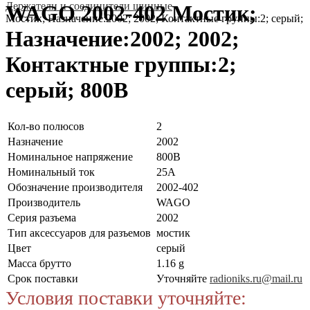
Держатели и соединители шинные
WAGO 2002-402 Мостик;
Мостик; Назначение:2002; 2002; Контактные группы:2; серый; 
Назначение:2002; 2002;
Контактные группы:2;
серый; 800В
Кол-во полюсов
2
Назначение
2002
Номинальное напряжение
800В
Номинальный ток
25А
Обозначение производителя
2002-402
Производитель
WAGO
Серия разъема
2002
Тип аксессуаров для разъемов
мостик
Цвет
серый
Масса брутто
1.16 g
Срок поставки
Уточняйте
radioniks.ru@mail.ru
Условия поставки уточняйте: