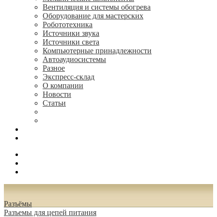
Вентиляция и системы обогрева
Оборудование для мастерских
Робототехника
Источники звука
Источники света
Компьютерные принадлежности
Автоаудиосистемы
Разное
Экспресс-склад
О компании
Новости
Статьи
(495) 544-73-50, (925) 502-42-73
radioniks.ru@mail.ru
Поиск
Вход
0.00 руб.
Разъёмы
Разъeмы для цепей питания