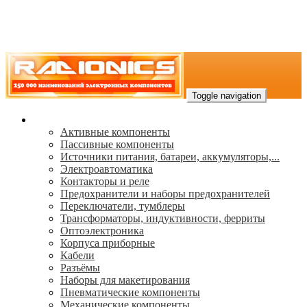
Toggle navigation
Каталог
Активные компоненты
Пассивные компоненты
Источники питания, батареи, аккумуляторы,...
Электроавтоматика
Контакторы и реле
Предохранители и наборы предохранителей
Переключатели, тумблеры
Трансформаторы, индуктивности, ферриты
Oптоэлектроника
Корпуса приборные
Кабели
Разъёмы
Наборы для макетирования
Пневматические компоненты
Механические компоненты