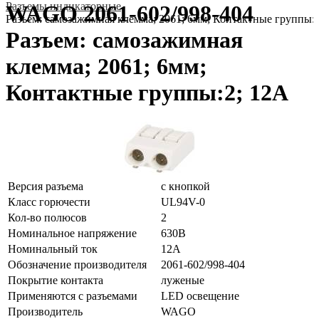
Разъемы индикаторные
WAGO 2061-602/998-404
Разъем: самозажимная клемма; 2061; 6мм; Контактные группы:
Разъем: самозажимная
клемма; 2061; 6мм;
Контактные группы:2; 12А
Версия разъема
с кнопкой
Класс горючести
UL94V-0
Кол-во полюсов
2
Номинальное напряжение
630В
Номинальный ток
12А
Обозначение производителя
2061-602/998-404
Покрытие контакта
луженые
Применяются с разъемами
LED освещение
Производитель
WAGO