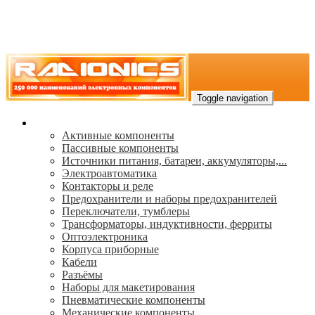
Toggle navigation
Каталог
Активные компоненты
Пассивные компоненты
Источники питания, батареи, аккумуляторы,...
Электроавтоматика
Контакторы и реле
Предохранители и наборы предохранителей
Переключатели, тумблеры
Трансформаторы, индуктивности, ферриты
Oптоэлектроника
Корпуса приборные
Кабели
Разъёмы
Наборы для макетирования
Пневматические компоненты
Механические компоненты