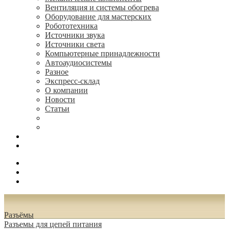
Вентиляция и системы обогрева
Оборудование для мастерских
Робототехника
Источники звука
Источники света
Компьютерные принадлежности
Автоаудиосистемы
Разное
Экспресс-склад
О компании
Новости
Статьи
(495) 544-73-50, (925) 502-42-73
radioniks.ru@mail.ru
Поиск
Вход
0.00 руб.
Разъёмы
Разъeмы для цепей питания