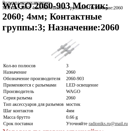
Разъемы индикаторные
WAGO 2060-903 Мостик;
Мостик; 2060; 4мм; Контактные группы:3; Назначение:2060
2060; 4мм; Контактные
группы:3; Назначение:2060
Кол-во полюсов
3
Назначение
2060
Обозначение производителя
2060-903
Применяются с разъемами
LED освещение
Производитель
WAGO
Серия разъема
2060
Тип аксессуаров для разъемов
мостик
Шаг контактов
4мм
Масса брутто
0.66 g
Срок поставки
Уточняйте
radioniks.ru@mail.ru