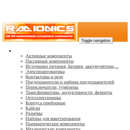
Toggle navigation
Каталог
Активные компоненты
Пассивные компоненты
Источники питания, батареи, аккумуляторы,...
Электроавтоматика
Контакторы и реле
Предохранители и наборы предохранителей
Переключатели, тумблеры
Трансформаторы, индуктивности, ферриты
Oптоэлектроника
Корпуса приборные
Кабели
Разъёмы
Наборы для макетирования
Пневматические компоненты
Механические компоненты