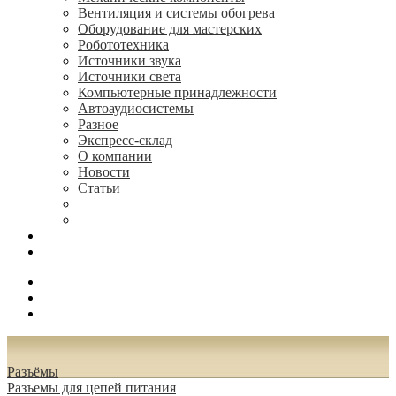
Вентиляция и системы обогрева
Оборудование для мастерских
Робототехника
Источники звука
Источники света
Компьютерные принадлежности
Автоаудиосистемы
Разное
Экспресс-склад
О компании
Новости
Статьи
(495) 544-73-50, (925) 502-42-73
radioniks.ru@mail.ru
Поиск
Вход
0.00 руб.
Разъёмы
Разъeмы для цепей питания