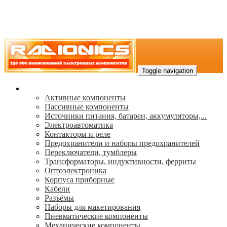
Toggle navigation
Каталог
Активные компоненты
Пассивные компоненты
Источники питания, батареи, аккумуляторы,...
Электроавтоматика
Контакторы и реле
Предохранители и наборы предохранителей
Переключатели, тумблеры
Трансформаторы, индуктивности, ферриты
Oптоэлектроника
Корпуса приборные
Кабели
Разъёмы
Наборы для макетирования
Пневматические компоненты
Механические компоненты