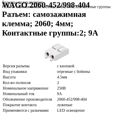
Разъемы индикаторные
WAGO 2060-452/998-404
Разъем: самозажимная клемма; 2060; 4мм; Контактные группы:
Разъем: самозажимная
клемма; 2060; 4мм;
Контактные группы:2; 9А
Версия разъема
с кнопкой
Вид упаковки
отрезные с бобины
Высота
4.5мм
Кол-во полюсов
2
Номинальное напряжение
250В
Номинальный ток
9А
Обозначение производителя
2060-452/998-404
Покрытие контакта
луженые
Применяются с разъемами
LED освещение