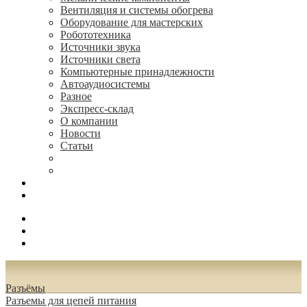
Вентиляция и системы обогрева
Оборудование для мастерских
Робототехника
Источники звука
Источники света
Компьютерные принадлежности
Автоаудиосистемы
Разное
Экспресс-склад
О компании
Новости
Статьи
(495) 544-73-50, (925) 502-42-73
radioniks.ru@mail.ru
Поиск
Вход
0.00 руб.
Разъёмы
Разъeмы для цепей питания