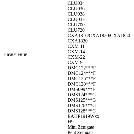
CLU034
CLU036
CLU038
CLU03H
CLU700
CLU720
CXA1816/CXA1820/CXA1850
CXA1830
CXM-11
CXM-14
Назначение
CXM-22
CXM-9
DMC122***F
DMC124***F
DMC125***F
DMC128***F
DMS099***F
DMS124***G
DMS125***G
DMS126***G
DMS128***G
EAHP1919Wxx
H9
Mini Zenigata
Petit Zenigata