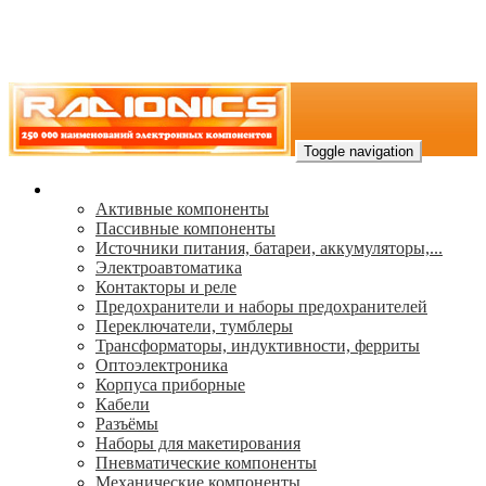
Toggle navigation
Каталог
Активные компоненты
Пассивные компоненты
Источники питания, батареи, аккумуляторы,...
Электроавтоматика
Контакторы и реле
Предохранители и наборы предохранителей
Переключатели, тумблеры
Трансформаторы, индуктивности, ферриты
Oптоэлектроника
Корпуса приборные
Кабели
Разъёмы
Наборы для макетирования
Пневматические компоненты
Механические компоненты