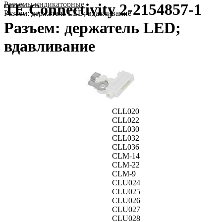
Разъемы индикаторные
TE Connectivity 2-2154857-1
Разъем: держатель LED; вдавливание
Разъем: держатель LED;
вдавливание
CLL020
CLL022
CLL030
CLL032
CLL036
CLM-14
CLM-22
CLM-9
CLU024
CLU025
CLU026
CLU027
CLU028