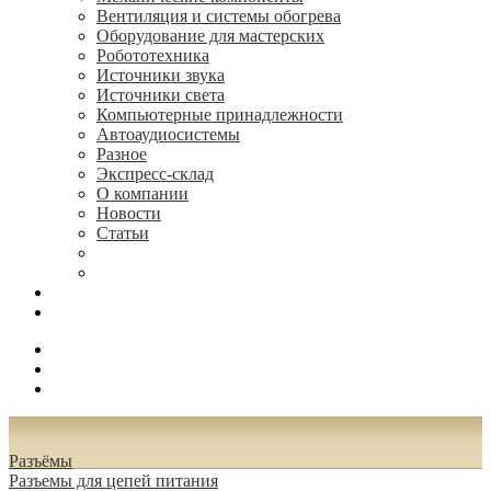
Вентиляция и системы обогрева
Оборудование для мастерских
Робототехника
Источники звука
Источники света
Компьютерные принадлежности
Автоаудиосистемы
Разное
Экспресс-склад
О компании
Новости
Статьи
(495) 544-73-50, (925) 502-42-73
radioniks.ru@mail.ru
Поиск
Вход
0.00 руб.
Разъёмы
Разъeмы для цепей питания