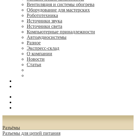
Вентиляция и системы обогрева
Оборудование для мастерских
Робототехника
Источники звука
Источники света
Компьютерные принадлежности
Автоаудиосистемы
Разное
Экспресс-склад
О компании
Новости
Статьи
(495) 544-73-50, (925) 502-42-73
radioniks.ru@mail.ru
Поиск
Вход
0.00 руб.
Разъёмы
Разъeмы для цепей питания