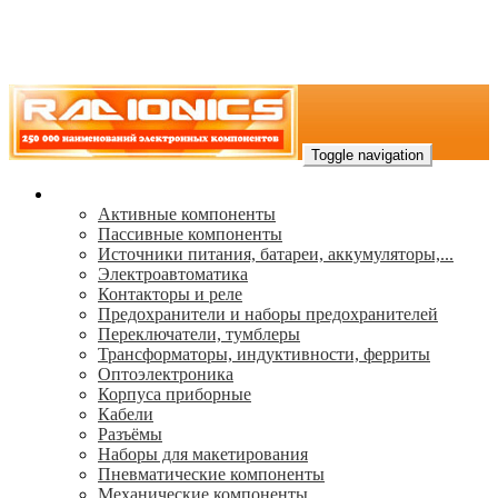
Toggle navigation
Каталог
Активные компоненты
Пассивные компоненты
Источники питания, батареи, аккумуляторы,...
Электроавтоматика
Контакторы и реле
Предохранители и наборы предохранителей
Переключатели, тумблеры
Трансформаторы, индуктивности, ферриты
Oптоэлектроника
Корпуса приборные
Кабели
Разъёмы
Наборы для макетирования
Пневматические компоненты
Механические компоненты