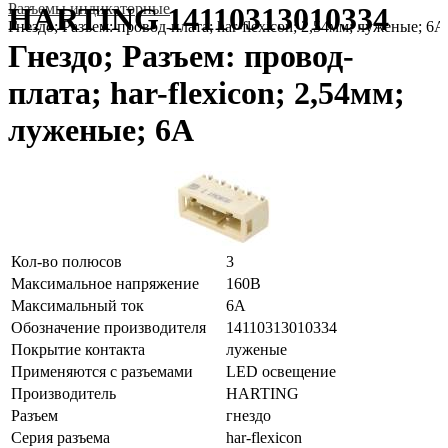
Разъемы индикаторные
HARTING 14110313010334
Гнездо; Разъем: провод-плата; har-flexicon; 2,54мм; луженые; 6А
Гнездо; Разъем: провод-
плата; har-flexicon; 2,54мм;
луженые; 6А
Кол-во полюсов
3
Максимальное напряжение
160В
Максимальный ток
6А
Обозначение производителя
14110313010334
Покрытие контакта
луженые
Применяются с разъемами
LED освещение
Производитель
HARTING
Разъем
гнездо
Серия разъема
har-flexicon