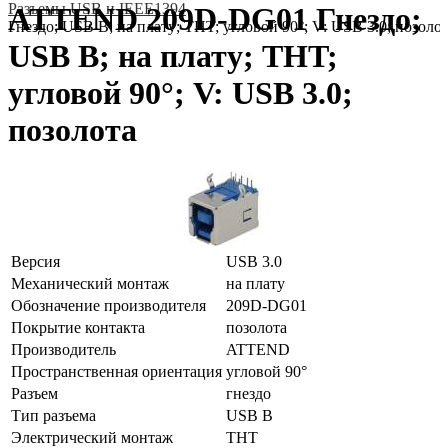
Разъeмы USB и IEEE1394
ATTEND 209D-DG01 Гнездо;
Гнездо; USB B; на плату; THT; угловой 90°; V: USB 3.0; позоло
USB B; на плату; THT;
угловой 90°; V: USB 3.0;
позолота
Версия
USB 3.0
Механический монтаж
на плату
Обозначение производителя
209D-DG01
Покрытие контакта
позолота
Производитель
ATTEND
Пространственная ориентация
угловой 90°
Разъем
гнездо
Тип разъема
USB B
Электрический монтаж
THT