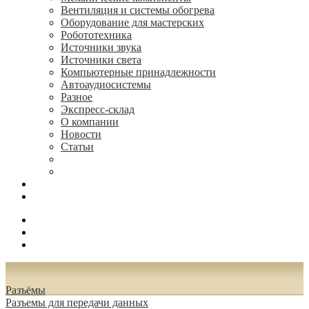
Вентиляция и системы обогрева
Оборудование для мастерских
Робототехника
Источники звука
Источники света
Компьютерные принадлежности
Автоаудиосистемы
Разное
Экспресс-склад
О компании
Новости
Статьи
(495) 544-73-50, (925) 502-42-73
radioniks.ru@mail.ru
Поиск
Вход
0.00 руб.
Разъёмы
Разъeмы для передачи данных