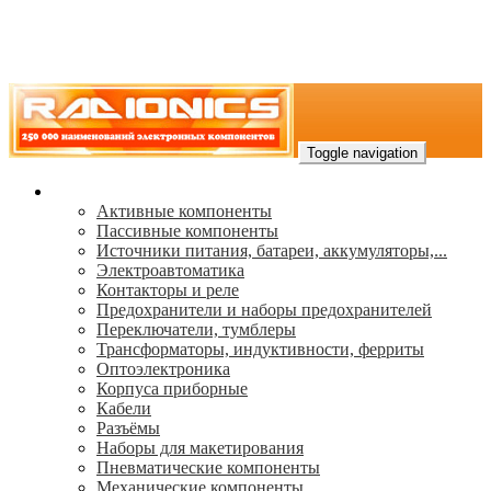
Toggle navigation
Каталог
Активные компоненты
Пассивные компоненты
Источники питания, батареи, аккумуляторы,...
Электроавтоматика
Контакторы и реле
Предохранители и наборы предохранителей
Переключатели, тумблеры
Трансформаторы, индуктивности, ферриты
Oптоэлектроника
Корпуса приборные
Кабели
Разъёмы
Наборы для макетирования
Пневматические компоненты
Механические компоненты