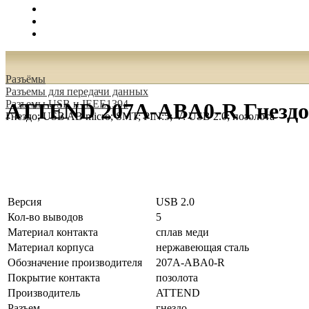
Поиск
Вход
0.00 руб.
Разъёмы
Разъeмы для передачи данных
Разъeмы USB и IEEE1394
ATTEND 207A-ABA0-R Гнездо; 
Гнездо; USB AB micro; SMT; PIN:5; V: USB 2.0; позолота
Версия
USB 2.0
Кол-во выводов
5
Материал контакта
сплав меди
Материал корпуса
нержавеющая сталь
Обозначение производителя
207A-ABA0-R
Покрытие контакта
позолота
Производитель
ATTEND
Разъем
гнездо