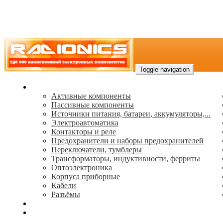
Toggle navigation
Каталог
Активные компоненты
Пассивные компоненты
Источники питания, батареи, аккумуляторы,...
Электроавтоматика
Контакторы и реле
Предохранители и наборы предохранителей
Переключатели, тумблеры
Трансформаторы, индуктивности, ферриты
Oптоэлектроника
Корпуса приборные
Кабели
Разъёмы
(495) 544-73-50, (925) 502-42-73
radioniks.ru@mail.ru