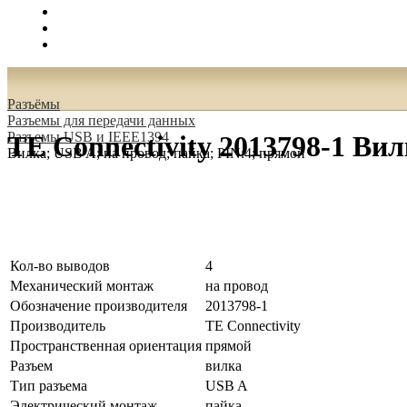
Поиск
Вход
0.00 руб.
Разъёмы
Разъeмы для передачи данных
Разъeмы USB и IEEE1394
TE Connectivity 2013798-1 Вил
Вилка; USB A; на провод; пайка; PIN:4; прямой
Кол-во выводов
4
Механический монтаж
на провод
Обозначение производителя
2013798-1
Производитель
TE Connectivity
Пространственная ориентация
прямой
Разъем
вилка
Тип разъема
USB A
Электрический монтаж
пайка