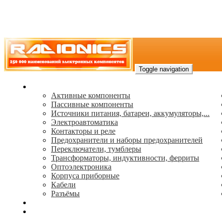
Toggle navigation
Каталог
Активные компоненты
Пассивные компоненты
Источники питания, батареи, аккумуляторы,...
Электроавтоматика
Контакторы и реле
Предохранители и наборы предохранителей
Переключатели, тумблеры
Трансформаторы, индуктивности, ферриты
Oптоэлектроника
Корпуса приборные
Кабели
Разъёмы
(495) 544-73-50, (925) 502-42-73
radioniks.ru@mail.ru