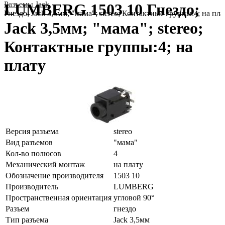
Разъeмы Jack
LUMBERG 1503 10 Гнездо;
Гнездо; Jack 3,5мм; "мама"; stereo; Контактные группы:4; на пла
Jack 3,5мм; "мама"; stereo;
Контактные группы:4; на
плату
Версия разъема
stereo
Вид разъемов
"мама"
Кол-во полюсов
4
Механический монтаж
на плату
Обозначение производителя
1503 10
Производитель
LUMBERG
Пространственная ориентация
угловой 90°
Разъем
гнездо
Тип разъема
Jack 3,5мм