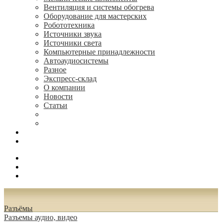
Вентиляция и системы обогрева
Оборудование для мастерских
Робототехника
Источники звука
Источники света
Компьютерные принадлежности
Автоаудиосистемы
Разное
Экспресс-склад
О компании
Новости
Статьи
(495) 544-73-50, (925) 502-42-73
radioniks.ru@mail.ru
Поиск
Вход
0.00 руб.
Разъёмы
Разъeмы аудио, видео