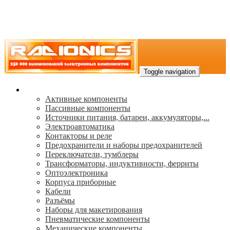
Toggle navigation
Каталог
Активные компоненты
Пассивные компоненты
Источники питания, батареи, аккумуляторы,...
Электроавтоматика
Контакторы и реле
Предохранители и наборы предохранителей
Переключатели, тумблеры
Трансформаторы, индуктивности, ферриты
Oптоэлектроника
Корпуса приборные
Кабели
Разъёмы
Наборы для макетирования
Пневматические компоненты
Механические компоненты