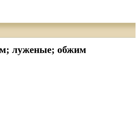
м; луженые; обжим