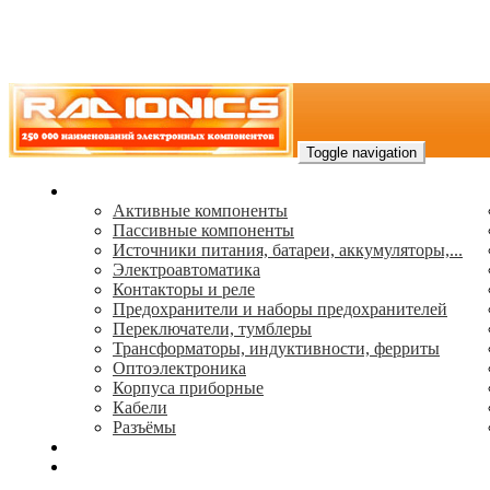
Toggle navigation
Каталог
Активные компоненты
Пассивные компоненты
Источники питания, батареи, аккумуляторы,...
Электроавтоматика
Контакторы и реле
Предохранители и наборы предохранителей
Переключатели, тумблеры
Трансформаторы, индуктивности, ферриты
Oптоэлектроника
Корпуса приборные
Кабели
Разъёмы
(495) 544-73-50, (925) 502-42-73
radioniks.ru@mail.ru