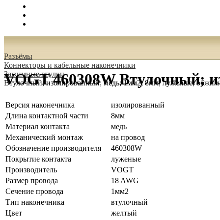
Поиск
Вход
0.00 руб.
Разъёмы
Коннекторы и кабельные наконечники
Зажимные втулки
VOGT 460308W Втулочный; из
Втулочный; изолированный; медь; 1мм2; 8мм; луженые; обжим
Версия наконечника
изолированный
Длина контактной части
8мм
Материал контакта
медь
Механический монтаж
на провод
Обозначение производителя
460308W
Покрытие контакта
луженые
Производитель
VOGT
Размер провода
18 AWG
Сечение провода
1мм2
Тип наконечника
втулочный
Цвет
желтый