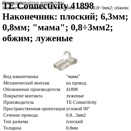
Неизолированные коннекторы
TE Connectivity 41898
Наконечник: плоский; 6,3мм; 0,8мм; "мама"; 0,8÷3мм2; обжим;
Наконечник: плоский; 6,3мм;
0,8мм; "мама"; 0,8÷3мм2;
обжим; луженые
Вид наконечника
"мама"
Механический монтаж
на провод
Обозначение производителя
41898
Покрытие контакта
луженые
Производитель
TE Connectivity
Пространственная ориентация
угловой 90°
Сечение провода
0.8...3мм2
Тип разъема
плоский
Толщина
0.8мм