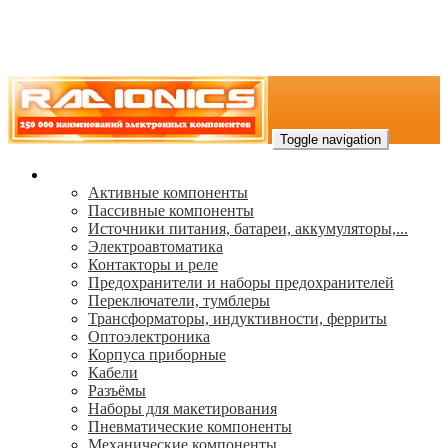
Toggle navigation
Каталог
Активные компоненты
Пассивные компоненты
Источники питания, батареи, аккумуляторы,...
Электроавтоматика
Контакторы и реле
Предохранители и наборы предохранителей
Переключатели, тумблеры
Трансформаторы, индуктивности, ферриты
Oптоэлектроника
Корпуса приборные
Кабели
Разъёмы
Наборы для макетирования
Пневматические компоненты
Механические компоненты