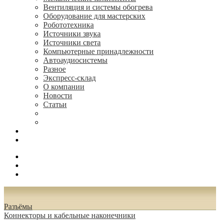
Вентиляция и системы обогрева
Оборудование для мастерских
Робототехника
Источники звука
Источники света
Компьютерные принадлежности
Автоаудиосистемы
Разное
Экспресс-склад
О компании
Новости
Статьи
(495) 544-73-50, (925) 502-42-73
radioniks.ru@mail.ru
Поиск
Вход
0.00 руб.
Разъёмы
Коннекторы и кабельные наконечники