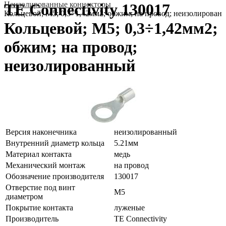
Неизолированные коннекторы
TE Connectivity 130017
Кольцевой; M5; 0,3÷1,42мм2; обжим; на провод; неизолирован
Кольцевой; M5; 0,3÷1,42мм2;
обжим; на провод;
неизолированный
Версия наконечника
неизолированный
Внутренний диаметр кольца
5.21мм
Материал контакта
медь
Механический монтаж
на провод
Обозначение производителя
130017
Отверстие под винт
M5
диаметром
Покрытие контакта
луженые
Производитель
TE Connectivity