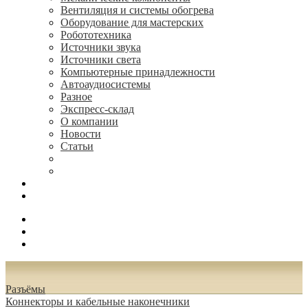
Вентиляция и системы обогрева
Оборудование для мастерских
Робототехника
Источники звука
Источники света
Компьютерные принадлежности
Автоаудиосистемы
Разное
Экспресс-склад
О компании
Новости
Статьи
(495) 544-73-50, (925) 502-42-73
radioniks.ru@mail.ru
Поиск
Вход
0.00 руб.
Разъёмы
Коннекторы и кабельные наконечники