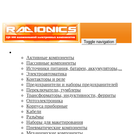
Toggle navigation
Каталог
Активные компоненты
Пассивные компоненты
Источники питания, батареи, аккумуляторы,...
Электроавтоматика
Контакторы и реле
Предохранители и наборы предохранителей
Переключатели, тумблеры
Трансформаторы, индуктивности, ферриты
Oптоэлектроника
Корпуса приборные
Кабели
Разъёмы
Наборы для макетирования
Пневматические компоненты
Механические компоненты