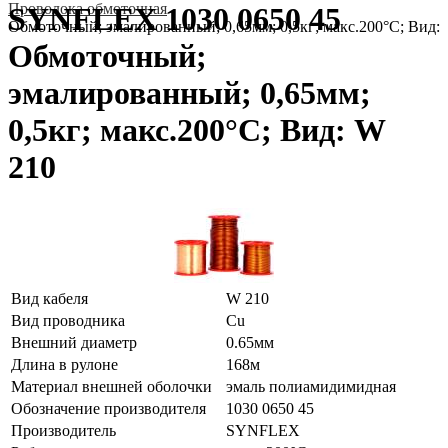
Проволока обмоточная
SYNFLEX 1030 0650 45
Обмоточный; эмалированный; 0,65мм; 0,5кг; макс.200°C; Вид:
Обмоточный;
эмалированный; 0,65мм;
0,5кг; макс.200°C; Вид: W
210
Вид кабеля
W 210
Вид проводника
Cu
Внешний диаметр
0.65мм
Длина в рулоне
168м
Материал внешней оболочки
эмаль полиамидимидная
Обозначение производителя
1030 0650 45
Производитель
SYNFLEX