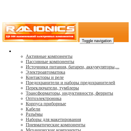
Toggle navigation
Каталог
Активные компоненты
Пассивные компоненты
Источники питания, батареи, аккумуляторы,...
Электроавтоматика
Контакторы и реле
Предохранители и наборы предохранителей
Переключатели, тумблеры
Трансформаторы, индуктивности, ферриты
Oптоэлектроника
Корпуса приборные
Кабели
Разъёмы
Наборы для макетирования
Пневматические компоненты
Механические компоненты