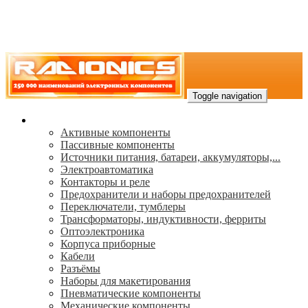
Toggle navigation
Каталог
Активные компоненты
Пассивные компоненты
Источники питания, батареи, аккумуляторы,...
Электроавтоматика
Контакторы и реле
Предохранители и наборы предохранителей
Переключатели, тумблеры
Трансформаторы, индуктивности, ферриты
Oптоэлектроника
Корпуса приборные
Кабели
Разъёмы
Наборы для макетирования
Пневматические компоненты
Механические компоненты