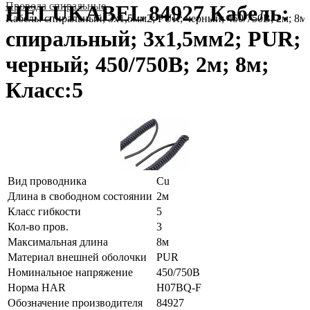
Провода спиральные
HELUKABEL 84927 Кабель:
Кабель: спиральный; 3x1,5мм2; PUR; черный; 450/750В; 2м; 8м;
спиральный; 3x1,5мм2; PUR;
черный; 450/750В; 2м; 8м;
Класс:5
Вид проводника
Cu
Длина в свободном состоянии
2м
Класс гибкости
5
Кол-во пров.
3
Максимальная длина
8м
Материал внешней оболочки
PUR
Номинальное напряжение
450/750В
Норма HAR
H07BQ-F
Обозначение производителя
84927