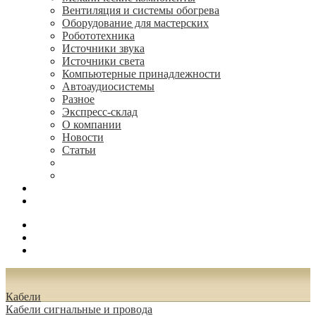
Вентиляция и системы обогрева
Оборудование для мастерских
Робототехника
Источники звука
Источники света
Компьютерные принадлежности
Автоаудиосистемы
Разное
Экспресс-склад
О компании
Новости
Статьи
(495) 544-73-50, (925) 502-42-73
radioniks.ru@mail.ru
Поиск
Вход
0.00 руб.
Кабели
Кабели сигнальные и провода