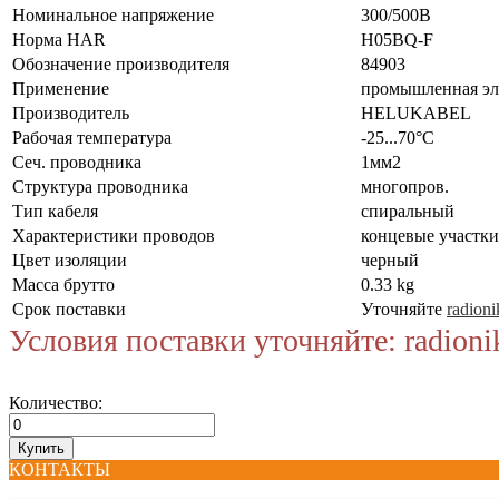
Номинальное напряжение
300/500В
Норма HAR
H05BQ-F
Обозначение производителя
84903
Применение
промышленная эл
Производитель
HELUKABEL
Рабочая температура
-25...70°C
Сеч. проводника
1мм2
Структура проводника
многопров.
Тип кабеля
спиральный
Характеристики проводов
концевые участки
Цвет изоляции
черный
Масса брутто
0.33 kg
Срок поставки
Уточняйте
radioni
Условия поставки уточняйте: radioni
Количество:
КОНТАКТЫ