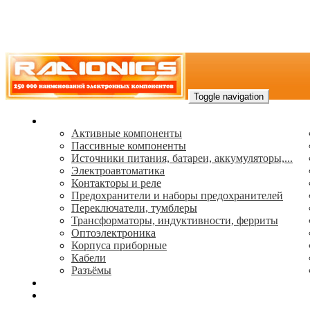
Toggle navigation
Каталог
Активные компоненты
Пассивные компоненты
Источники питания, батареи, аккумуляторы,...
Электроавтоматика
Контакторы и реле
Предохранители и наборы предохранителей
Переключатели, тумблеры
Трансформаторы, индуктивности, ферриты
Oптоэлектроника
Корпуса приборные
Кабели
Разъёмы
(495) 544-73-50, (925) 502-42-73
radioniks.ru@mail.ru