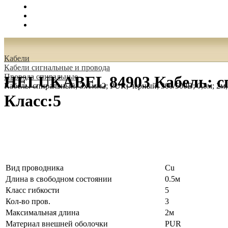
Поиск
Вход
0.00 руб.
Кабели
Кабели сигнальные и провода
Провода спиральные
HELUKABEL 84903 Кабель: спи
Кабель: спиральный; 3x1мм2; PUR; черный; 300/500В; 0,5м; 2м;
Класс:5
Вид проводника
Cu
Длина в свободном состоянии
0.5м
Класс гибкости
5
Кол-во пров.
3
Максимальная длина
2м
Материал внешней оболочки
PUR