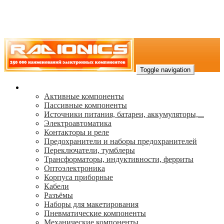
Toggle navigation
Каталог
Активные компоненты
Пассивные компоненты
Источники питания, батареи, аккумуляторы,...
Электроавтоматика
Контакторы и реле
Предохранители и наборы предохранителей
Переключатели, тумблеры
Трансформаторы, индуктивности, ферриты
Oптоэлектроника
Корпуса приборные
Кабели
Разъёмы
Наборы для макетирования
Пневматические компоненты
Механические компоненты