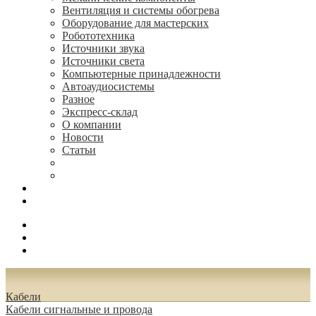
Вентиляция и системы обогрева
Оборудование для мастерских
Робототехника
Источники звука
Источники света
Компьютерные принадлежности
Автоаудиосистемы
Разное
Экспресс-склад
О компании
Новости
Статьи
(495) 544-73-50, (925) 502-42-73
radioniks.ru@mail.ru
Поиск
Вход
0.00 руб.
Кабели
Кабели сигнальные и провода