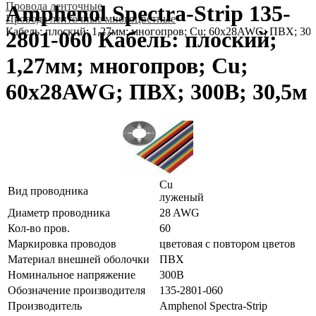
Провода ленточные
Amphenol Spectra-Strip 135-
Провода ленточные многоцветные
Кабель: плоский; 1,27мм; многопров; Cu; 60x28AWG; ПВХ; 300
2801-060 Кабель: плоский;
1,27мм; многопров; Cu;
60x28AWG; ПВХ; 300В; 30,5м
Cu
Вид проводника
луженый
Диаметр проводника
28 AWG
Кол-во пров.
60
Маркировка проводов
цветовая с повтором цветов
Материал внешней оболочки
ПВХ
Номинальное напряжение
300В
Обозначение производителя
135-2801-060
Производитель
Amphenol Spectra-Strip