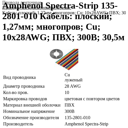
Провода ленточные
Amphenol Spectra-Strip 135-
Провода ленточные многоцветные
Кабель: плоский; 1,27мм; многопров; Cu; 10x28AWG; ПВХ; 300
2801-010 Кабель: плоский;
1,27мм; многопров; Cu;
10x28AWG; ПВХ; 300В; 30,5м
Cu
Вид проводника
луженый
Диаметр проводника
28 AWG
Кол-во пров.
10
Маркировка проводов
цветовая с повтором цветов
Материал внешней оболочки
ПВХ
Номинальное напряжение
300В
Обозначение производителя
135-2801-010
Производитель
Amphenol Spectra-Strip