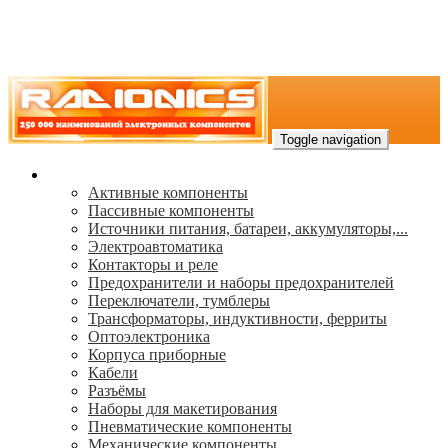
Toggle navigation
Каталог
Активные компоненты
Пассивные компоненты
Источники питания, батареи, аккумуляторы,...
Электроавтоматика
Контакторы и реле
Предохранители и наборы предохранителей
Переключатели, тумблеры
Трансформаторы, индуктивности, ферриты
Oптоэлектроника
Корпуса приборные
Кабели
Разъёмы
Наборы для макетирования
Пневматические компоненты
Механические компоненты