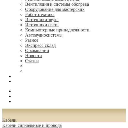
Вентиляция и системы обогрева
Оборудование для мастерских
Робототехника
Источники звука
Источники света
Компьютерные принадлежности
Автоаудиосистемы
Разное
Экспресс-склад
О компании
Новости
Статьи
(495) 544-73-50, (925) 502-42-73
radioniks.ru@mail.ru
Поиск
Вход
0.00 руб.
Кабели
Кабели сигнальные и провода