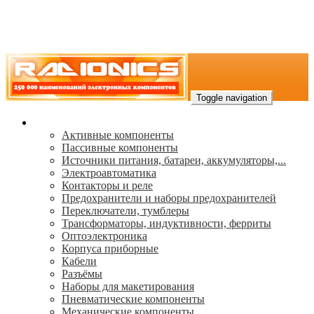
Toggle navigation
Каталог
Активные компоненты
Пассивные компоненты
Источники питания, батареи, аккумуляторы,...
Электроавтоматика
Контакторы и реле
Предохранители и наборы предохранителей
Переключатели, тумблеры
Трансформаторы, индуктивности, ферриты
Oптоэлектроника
Корпуса приборные
Кабели
Разъёмы
Наборы для макетирования
Пневматические компоненты
Механические компоненты