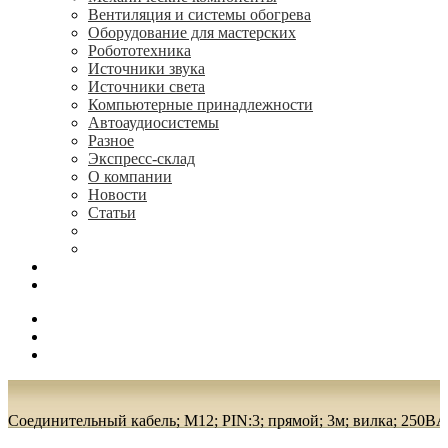
Вентиляция и системы обогрева
Оборудование для мастерских
Робототехника
Источники звука
Источники света
Компьютерные принадлежности
Автоаудиосистемы
Разное
Экспресс-склад
О компании
Новости
Статьи
(495) 544-73-50, (925) 502-42-73
radioniks.ru@mail.ru
Поиск
Вход
0.00 руб.
Соединительный кабель; M12; PIN:3; прямой; 3м; вилка; 250В