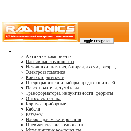
Toggle navigation
Каталог
Активные компоненты
Пассивные компоненты
Источники питания, батареи, аккумуляторы,...
Электроавтоматика
Контакторы и реле
Предохранители и наборы предохранителей
Переключатели, тумблеры
Трансформаторы, индуктивности, ферриты
Oптоэлектроника
Корпуса приборные
Кабели
Разъёмы
Наборы для макетирования
Пневматические компоненты
Механические компоненты