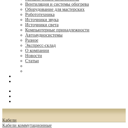
Вентиляция и системы обогрева
Оборудование для мастерских
Робототехника
Источники звука
Источники света
Компьютерные принадлежности
Автоаудиосистемы
Разное
Экспресс-склад
О компании
Новости
Статьи
(495) 544-73-50, (925) 502-42-73
radioniks.ru@mail.ru
Поиск
Вход
0.00 руб.
Кабели
Кабели коммутационные