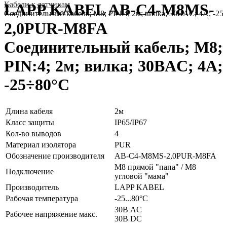
Кабели к датчикам
LAPP KABEL AB-C4-M8MS-
Соединительный кабель; M8; PIN:4; 2м; вилка; 30ВAC; 4А; -25
2,0PUR-M8FA
Соединительный кабель; M8;
PIN:4; 2м; вилка; 30ВAC; 4А;
-25÷80°C
Длина кабеля
2м
Класс защиты
IP65/IP67
Кол-во выводов
4
Материал изолятора
PUR
Обозначение производителя
AB-C4-M8MS-2,0PUR-M8FA
М8 прямой "папа" / М8
Подключение
угловой "мама"
Производитель
LAPP KABEL
Рабочая температура
-25...80°C
30В AC
Рабочее напряжение макс.
30В DC