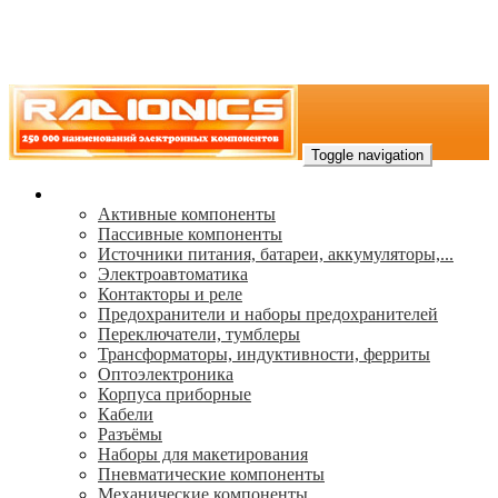
Toggle navigation
Каталог
Активные компоненты
Пассивные компоненты
Источники питания, батареи, аккумуляторы,...
Электроавтоматика
Контакторы и реле
Предохранители и наборы предохранителей
Переключатели, тумблеры
Трансформаторы, индуктивности, ферриты
Oптоэлектроника
Корпуса приборные
Кабели
Разъёмы
Наборы для макетирования
Пневматические компоненты
Механические компоненты