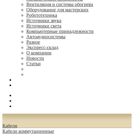
Вентиляция и системы обогрева
Оборудование для мастерских
Робототехника
Источники звука
Источники света
Компьютерные принадлежности
Автоаудиосистемы
Разное
Экспресс-склад
О компании
Новости
Статьи
(495) 544-73-50, (925) 502-42-73
radioniks.ru@mail.ru
Поиск
Вход
0.00 руб.
Кабели
Кабели коммутационные