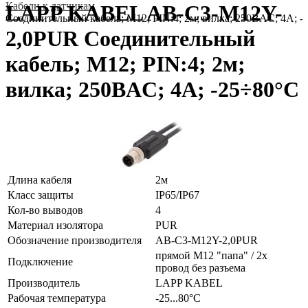
Кабели к датчикам
LAPP KABEL AB-C3-M12Y-
Соединительный кабель; M12; PIN:4; 2м; вилка; 250ВAC; 4А; -
2,0PUR Соединительный
кабель; M12; PIN:4; 2м;
вилка; 250ВAC; 4А; -25÷80°C
Длина кабеля
2м
Класс защиты
IP65/IP67
Кол-во выводов
4
Материал изолятора
PUR
Обозначение производителя
AB-C3-M12Y-2,0PUR
прямой М12 "папа" / 2х
Подключение
провод без разъема
Производитель
LAPP KABEL
Рабочая температура
-25...80°C