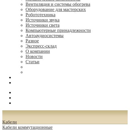
Вентиляция и системы обогрева
Оборудование для мастерских
Робототехника
Источники звука
Источники света
Компьютерные принадлежности
Автоаудиосистемы
Разное
Экспресс-склад
О компании
Новости
Статьи
(495) 544-73-50, (925) 502-42-73
radioniks.ru@mail.ru
Поиск
Вход
0.00 руб.
Кабели
Кабели коммутационные