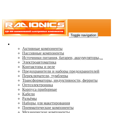
Toggle navigation
Каталог
Активные компоненты
Пассивные компоненты
Источники питания, батареи, аккумуляторы,...
Электроавтоматика
Контакторы и реле
Предохранители и наборы предохранителей
Переключатели, тумблеры
Трансформаторы, индуктивности, ферриты
Oптоэлектроника
Корпуса приборные
Кабели
Разъёмы
Наборы для макетирования
Пневматические компоненты
Механические компоненты