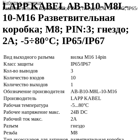
Кабели к датчикам
LAPP KABEL AB-B10-M8L-
Разветвительная коробка; M8; PIN:3; гнездо; 2А; -5÷80°C; IP65/
10-M16 Разветвительная
коробка; M8; PIN:3; гнездо;
2А; -5÷80°C; IP65/IP67
Вид выходного разъема
вилка M16 14pin
Класс защиты
IP65/IP67
Кол-во выводов
3
Количество входов
10
Количество выходов
1
Обозначение производителя
AB-B10-M8L-10-M16
Производитель
LAPP KABEL
Рабочая температура
-5...80°C
Рабочее напряжение макс.
24В DC
Рабочий ток макс.
2А
Разъем
гнездо
Резьба
M8
Тип аксессуаров для датчиков
разветвительная коробка