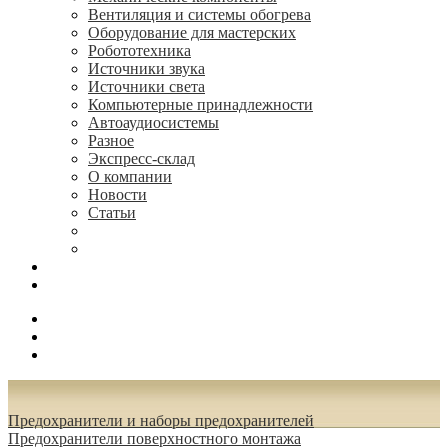
Вентиляция и системы обогрева
Оборудование для мастерских
Робототехника
Источники звука
Источники света
Компьютерные принадлежности
Автоаудиосистемы
Разное
Экспресс-склад
О компании
Новости
Статьи
(495) 544-73-50, (925) 502-42-73
radioniks.ru@mail.ru
Поиск
Вход
0.00 руб.
Предохранители и наборы предохранителей
Предохранители поверхностного монтажа