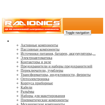
Toggle navigation
Каталог
Активные компоненты
Пассивные компоненты
Источники питания, батареи, аккумуляторы,...
Электроавтоматика
Контакторы и реле
Предохранители и наборы предохранителей
Переключатели, тумблеры
Трансформаторы, индуктивности, ферриты
Oптоэлектроника
Корпуса приборные
Кабели
Разъёмы
Наборы для макетирования
Пневматические компоненты
Механические компоненты