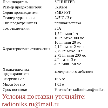
Производитель
SCHURTER
Размер предохранителя
5x20мм
Серия производителя
SMD-FST
Температура пайки
245°C / 3 с
Тип предохранителя
плавкая вставка
Ток отключения
35А
1,5 In: мин 1 ч
10 In: макс 300 мс
10 In: мин 20 мс
2,1 In: макс 2 мин.
Характеристика отключения
2,75 In: макс 10 с
2,75 In: мин 200 мс
4 In: макс 3 с
4 In: мин 150 мс
Характеристика
замедленного действия
предохранителя
Энергия I 2 t
16А2с
Масса брутто
1.03 g
Срок поставки
Уточняйте
radioniks.ru@mail.ru
Условия поставки уточняйте:
radioniks.ru@mail.ru