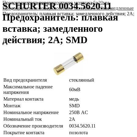
Предохранители поверхностного монтажа 5x20мм
SCHURTER 0034.5620.11
Предохранители поверхностного монтажа 5x20мм медленные
Предохранитель: плавкая вставка; замедленного действия; 2А
Предохранитель: плавкая
вставка; замедленного
действия; 2А; SMD
Вид предохранителя
стеклянный
Максимальное падение
60мВ
напряжения
Материал контакта
медь
Монтаж
SMD
Номинальное напряжение
250В AC
Номинальный ток
2А
Обозначение производителя
0034.5620.11
Покрытие контакта
позолота