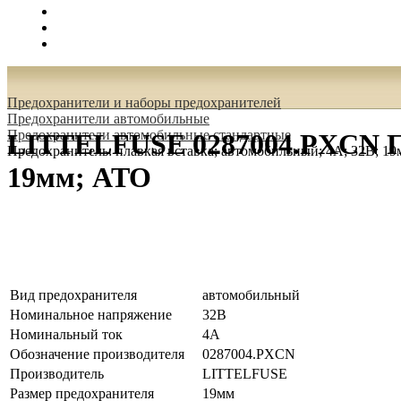
Поиск
Вход
0.00 руб.
Предохранители и наборы предохранителей
Предохранители автомобильные
Предохранители автомобильные стандартные
LITTELFUSE 0287004.PXCN Пр
Предохранитель: плавкая вставка; автомобильный; 4А; 32В; 1
19мм; ATO
Вид предохранителя
автомобильный
Номинальное напряжение
32В
Номинальный ток
4А
Обозначение производителя
0287004.PXCN
Производитель
LITTELFUSE
Размер предохранителя
19мм