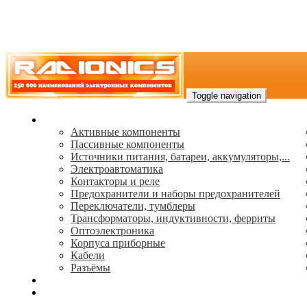
Toggle navigation
Каталог
Активные компоненты
Пассивные компоненты
Источники питания, батареи, аккумуляторы,...
Электроавтоматика
Контакторы и реле
Предохранители и наборы предохранителей
Переключатели, тумблеры
Трансформаторы, индуктивности, ферриты
Oптоэлектроника
Корпуса приборные
Кабели
Разъёмы
(495) 544-73-50, (925) 502-42-73
radioniks.ru@mail.ru