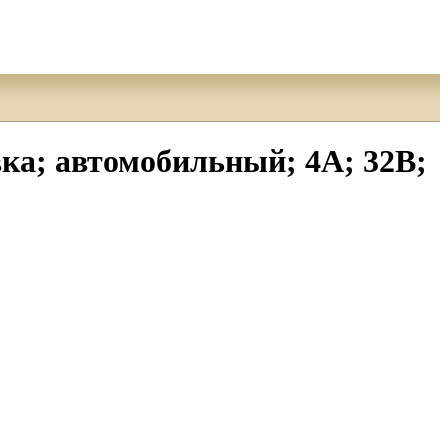
а; автомобильный; 4А; 32В;