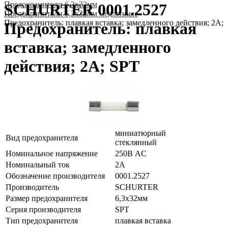
Предохранители 6,3x32мм
SCHURTER 0001.2527
Предохранители 6,3x32мм медленные
Предохранитель: плавкая вставка; замедленного действия; 2А;
Предохранитель: плавкая
вставка; замедленного
действия; 2А; SPT
миниатюрный
Вид предохранителя
стеклянный
Номинальное напряжение
250В AC
Номинальный ток
2А
Обозначение производителя
0001.2527
Производитель
SCHURTER
Размер предохранителя
6,3x32мм
Серия производителя
SPT
Тип предохранителя
плавкая вставка