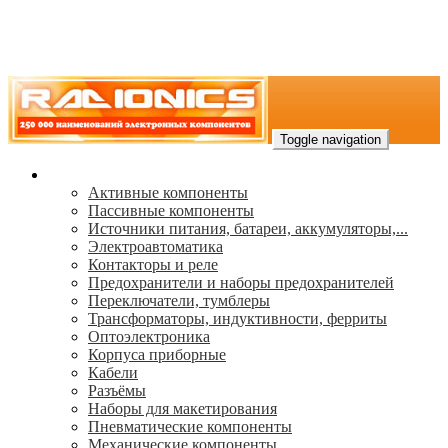
Toggle navigation
Каталог
Активные компоненты
Пассивные компоненты
Источники питания, батареи, аккумуляторы,...
Электроавтоматика
Контакторы и реле
Предохранители и наборы предохранителей
Переключатели, тумблеры
Трансформаторы, индуктивности, ферриты
Oптоэлектроника
Корпуса приборные
Кабели
Разъёмы
Наборы для макетирования
Пневматические компоненты
Механические компоненты