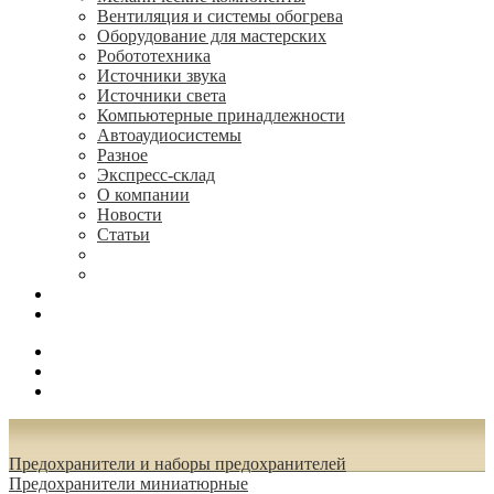
Вентиляция и системы обогрева
Оборудование для мастерских
Робототехника
Источники звука
Источники света
Компьютерные принадлежности
Автоаудиосистемы
Разное
Экспресс-склад
О компании
Новости
Статьи
(495) 544-73-50, (925) 502-42-73
radioniks.ru@mail.ru
Поиск
Вход
0.00 руб.
Предохранители и наборы предохранителей
Предохранители миниатюрные