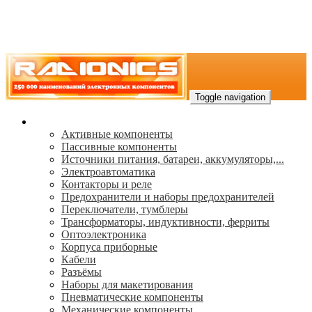
Toggle navigation
Каталог
Активные компоненты
Пассивные компоненты
Источники питания, батареи, аккумуляторы,...
Электроавтоматика
Контакторы и реле
Предохранители и наборы предохранителей
Переключатели, тумблеры
Трансформаторы, индуктивности, ферриты
Oптоэлектроника
Корпуса приборные
Кабели
Разъёмы
Наборы для макетирования
Пневматические компоненты
Механические компоненты