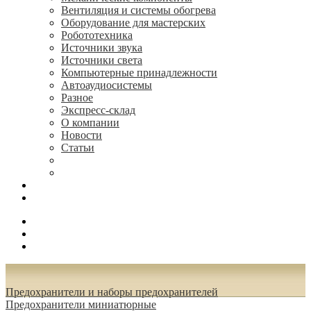
Вентиляция и системы обогрева
Оборудование для мастерских
Робототехника
Источники звука
Источники света
Компьютерные принадлежности
Автоаудиосистемы
Разное
Экспресс-склад
О компании
Новости
Статьи
(495) 544-73-50, (925) 502-42-73
radioniks.ru@mail.ru
Поиск
Вход
0.00 руб.
Предохранители и наборы предохранителей
Предохранители миниатюрные