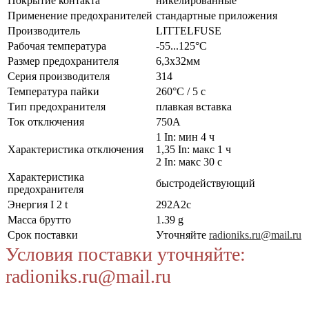
Покрытие контакта
никелированные
Применение предохранителей
стандартные приложения
Производитель
LITTELFUSE
Рабочая температура
-55...125°C
Размер предохранителя
6,3x32мм
Серия производителя
314
Температура пайки
260°C / 5 с
Тип предохранителя
плавкая вставка
Ток отключения
750А
1 In: мин 4 ч
Характеристика отключения
1,35 In: макс 1 ч
2 In: макс 30 с
Характеристика
быстродействующий
предохранителя
Энергия I 2 t
292А2с
Масса брутто
1.39 g
Срок поставки
Уточняйте
radioniks.ru@mail.ru
Условия поставки уточняйте:
radioniks.ru@mail.ru