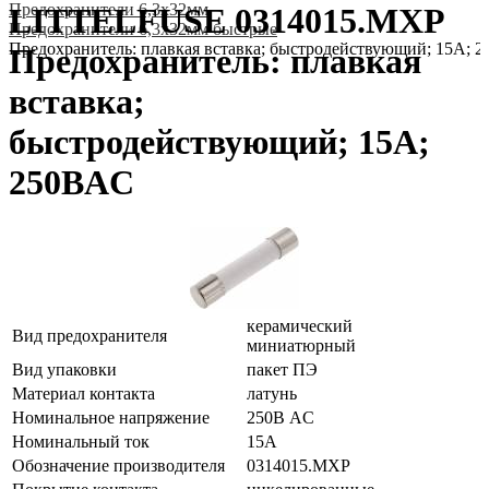
Предохранители 6,3x32мм
LITTELFUSE 0314015.MXP
Предохранители 6,3x32мм быстрые
Предохранитель: плавкая вставка; быстродействующий; 15А; 
Предохранитель: плавкая
вставка;
быстродействующий; 15А;
250ВAC
керамический
Вид предохранителя
миниатюрный
Вид упаковки
пакет ПЭ
Материал контакта
латунь
Номинальное напряжение
250В AC
Номинальный ток
15А
Обозначение производителя
0314015.MXP