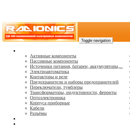
Toggle navigation
Каталог
Активные компоненты
Пассивные компоненты
Источники питания, батареи, аккумуляторы,...
Электроавтоматика
Контакторы и реле
Предохранители и наборы предохранителей
Переключатели, тумблеры
Трансформаторы, индуктивности, ферриты
Oптоэлектроника
Корпуса приборные
Кабели
Разъёмы
(495) 544-73-50, (925) 502-42-73
radioniks.ru@mail.ru