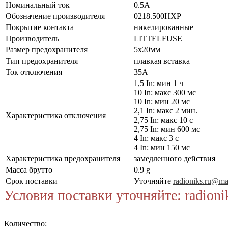
Номинальный ток
0.5А
Обозначение производителя
0218.500HXP
Покрытие контакта
никелированные
Производитель
LITTELFUSE
Размер предохранителя
5x20мм
Тип предохранителя
плавкая вставка
Ток отключения
35А
1,5 In: мин 1 ч
10 In: макс 300 мс
10 In: мин 20 мс
2,1 In: макс 2 мин.
Характеристика отключения
2,75 In: макс 10 с
2,75 In: мин 600 мс
4 In: макс 3 с
4 In: мин 150 мс
Характеристика предохранителя
замедленного действия
Масса брутто
0.9 g
Срок поставки
Уточняйте
radioniks.ru@mai
Условия поставки уточняйте: radioni
Количество: