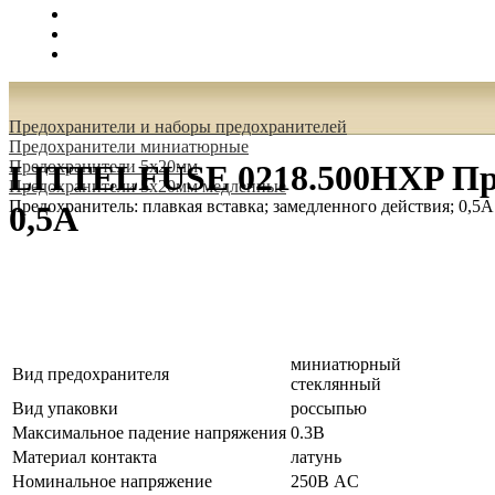
Поиск
Вход
0.00 руб.
Предохранители и наборы предохранителей
Предохранители миниатюрные
Предохранители 5x20мм
LITTELFUSE 0218.500HXP Пред
Предохранители 5x20мм медленные
Предохранитель: плавкая вставка; замедленного действия; 0,5А
0,5А
миниатюрный
Вид предохранителя
стеклянный
Вид упаковки
россыпью
Максимальное падение напряжения
0.3В
Материал контакта
латунь
Номинальное напряжение
250В AC