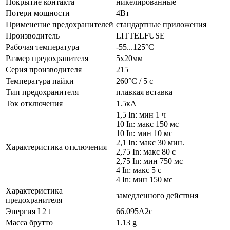
Покрытие контакта
никелированные
Потери мощности
4Вт
Применение предохранителей
стандартные приложения
Производитель
LITTELFUSE
Рабочая температура
-55...125°C
Размер предохранителя
5x20мм
Серия производителя
215
Температура пайки
260°C / 5 с
Тип предохранителя
плавкая вставка
Ток отключения
1.5кА
1,5 In: мин 1 ч
10 In: макс 150 мс
10 In: мин 10 мс
2,1 In: макс 30 мин.
Характеристика отключения
2,75 In: макс 80 с
2,75 In: мин 750 мс
4 In: макс 5 с
4 In: мин 150 мс
Характеристика
замедленного действия
предохранителя
Энергия I 2 t
66.095А2с
Масса брутто
1.13 g