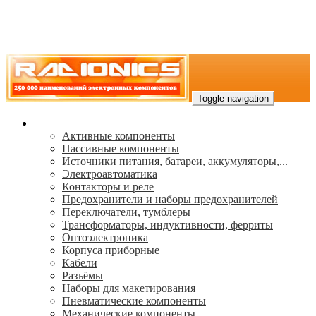
Toggle navigation
Каталог
Активные компоненты
Пассивные компоненты
Источники питания, батареи, аккумуляторы,...
Электроавтоматика
Контакторы и реле
Предохранители и наборы предохранителей
Переключатели, тумблеры
Трансформаторы, индуктивности, ферриты
Oптоэлектроника
Корпуса приборные
Кабели
Разъёмы
Наборы для макетирования
Пневматические компоненты
Механические компоненты