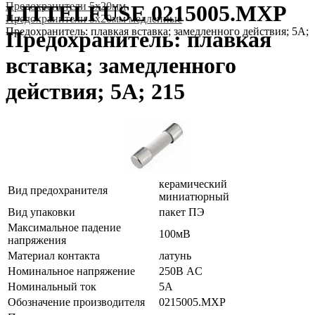
Предохранители 5x20мм
LITTELFUSE 0215005.MXP
Предохранители 5x20мм медленные
Предохранитель: плавкая вставка; замедленного действия; 5А; 
Предохранитель: плавкая
вставка; замедленного
действия; 5А; 215
керамический
Вид предохранителя
миниатюрный
Вид упаковки
пакет ПЭ
Максимальное падение
100мВ
напряжения
Материал контакта
латунь
Номинальное напряжение
250В AC
Номинальный ток
5А
Обозначение производителя
0215005.MXP