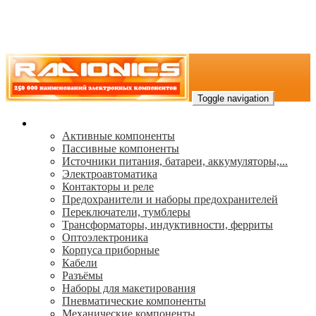
Toggle navigation
Каталог
Активные компоненты
Пассивные компоненты
Источники питания, батареи, аккумуляторы,...
Электроавтоматика
Контакторы и реле
Предохранители и наборы предохранителей
Переключатели, тумблеры
Трансформаторы, индуктивности, ферриты
Oптоэлектроника
Корпуса приборные
Кабели
Разъёмы
Наборы для макетирования
Пневматические компоненты
Механические компоненты