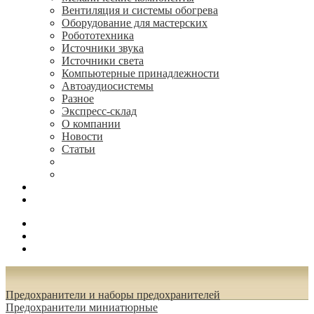
Вентиляция и системы обогрева
Оборудование для мастерских
Робототехника
Источники звука
Источники света
Компьютерные принадлежности
Автоаудиосистемы
Разное
Экспресс-склад
О компании
Новости
Статьи
(495) 544-73-50, (925) 502-42-73
radioniks.ru@mail.ru
Поиск
Вход
0.00 руб.
Предохранители и наборы предохранителей
Предохранители миниатюрные