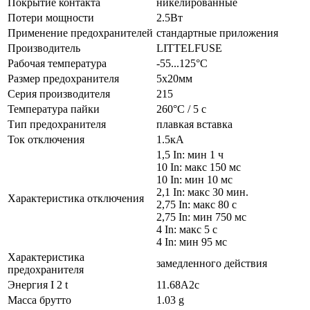
Покрытие контакта
никелированные
Потери мощности
2.5Вт
Применение предохранителей
стандартные приложения
Производитель
LITTELFUSE
Рабочая температура
-55...125°C
Размер предохранителя
5x20мм
Серия производителя
215
Температура пайки
260°C / 5 с
Тип предохранителя
плавкая вставка
Ток отключения
1.5кА
1,5 In: мин 1 ч
10 In: макс 150 мс
10 In: мин 10 мс
2,1 In: макс 30 мин.
Характеристика отключения
2,75 In: макс 80 с
2,75 In: мин 750 мс
4 In: макс 5 с
4 In: мин 95 мс
Характеристика
замедленного действия
предохранителя
Энергия I 2 t
11.68А2с
Масса брутто
1.03 g