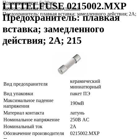
Предохранители 5x20мм
LITTELFUSE 0215002.MXP
Предохранители 5x20мм медленные
Предохранитель: плавкая вставка; замедленного действия; 2А; 
Предохранитель: плавкая
вставка; замедленного
действия; 2А; 215
керамический
Вид предохранителя
миниатюрный
Вид упаковки
пакет ПЭ
Максимальное падение
190мВ
напряжения
Материал контакта
латунь
Номинальное напряжение
250В AC
Номинальный ток
2А
Обозначение производителя
0215002.MXP