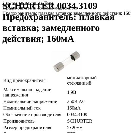
Предохранители 5x20мм
SCHURTER 0034.3109
Предохранители 5x20мм медленные
Предохранитель: плавкая вставка; замедленного действия; 160
Предохранитель: плавкая
вставка; замедленного
действия; 160мА
миниатюрный
Вид предохранителя
стеклянный
Максимальное падение
1.9В
напряжения
Номинальное напряжение
250В AC
Номинальный ток
160мА
Обозначение производителя
0034.3109
Производитель
SCHURTER
Размер предохранителя
5x20мм