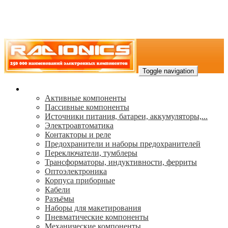
Toggle navigation
Каталог
Активные компоненты
Пассивные компоненты
Источники питания, батареи, аккумуляторы,...
Электроавтоматика
Контакторы и реле
Предохранители и наборы предохранителей
Переключатели, тумблеры
Трансформаторы, индуктивности, ферриты
Oптоэлектроника
Корпуса приборные
Кабели
Разъёмы
Наборы для макетирования
Пневматические компоненты
Механические компоненты