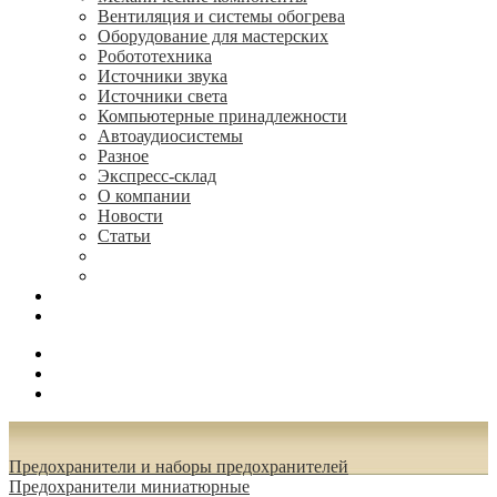
Вентиляция и системы обогрева
Оборудование для мастерских
Робототехника
Источники звука
Источники света
Компьютерные принадлежности
Автоаудиосистемы
Разное
Экспресс-склад
О компании
Новости
Статьи
(495) 544-73-50, (925) 502-42-73
radioniks.ru@mail.ru
Поиск
Вход
0.00 руб.
Предохранители и наборы предохранителей
Предохранители миниатюрные