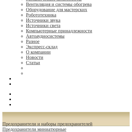
Вентиляция и системы обогрева
Оборудование для мастерских
Робототехника
Источники звука
Источники света
Компьютерные принадлежности
Автоаудиосистемы
Разное
Экспресс-склад
О компании
Новости
Статьи
(495) 544-73-50, (925) 502-42-73
radioniks.ru@mail.ru
Поиск
Вход
0.00 руб.
Предохранители и наборы предохранителей
Предохранители миниатюрные