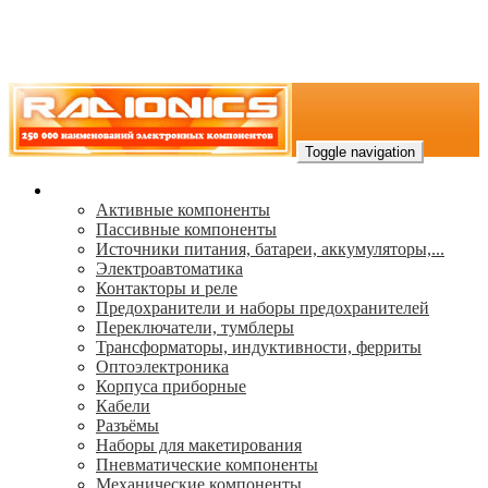
Toggle navigation
Каталог
Активные компоненты
Пассивные компоненты
Источники питания, батареи, аккумуляторы,...
Электроавтоматика
Контакторы и реле
Предохранители и наборы предохранителей
Переключатели, тумблеры
Трансформаторы, индуктивности, ферриты
Oптоэлектроника
Корпуса приборные
Кабели
Разъёмы
Наборы для макетирования
Пневматические компоненты
Механические компоненты