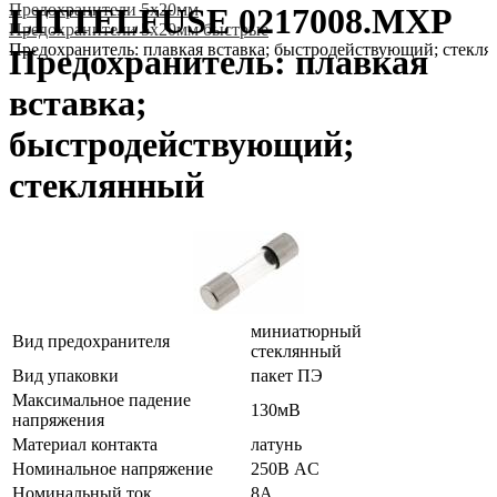
Предохранители 5x20мм
LITTELFUSE 0217008.MXP
Предохранители 5x20мм быстрые
Предохранитель: плавкая вставка; быстродействующий; стекл
Предохранитель: плавкая
вставка;
быстродействующий;
стеклянный
миниатюрный
Вид предохранителя
стеклянный
Вид упаковки
пакет ПЭ
Максимальное падение
130мВ
напряжения
Материал контакта
латунь
Номинальное напряжение
250В AC
Номинальный ток
8А