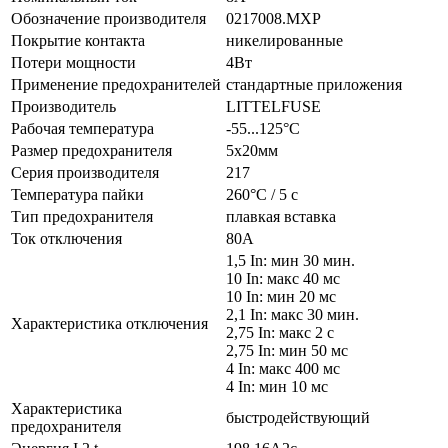
Обозначение производителя
0217008.MXP
Покрытие контакта
никелированные
Потери мощности
4Вт
Применение предохранителей
стандартные приложения
Производитель
LITTELFUSE
Рабочая температура
-55...125°C
Размер предохранителя
5x20мм
Серия производителя
217
Температура пайки
260°C / 5 с
Тип предохранителя
плавкая вставка
Ток отключения
80А
1,5 In: мин 30 мин.
10 In: макс 40 мс
10 In: мин 20 мс
2,1 In: макс 30 мин.
Характеристика отключения
2,75 In: макс 2 с
2,75 In: мин 50 мс
4 In: макс 400 мс
4 In: мин 10 мс
Характеристика
быстродействующий
предохранителя