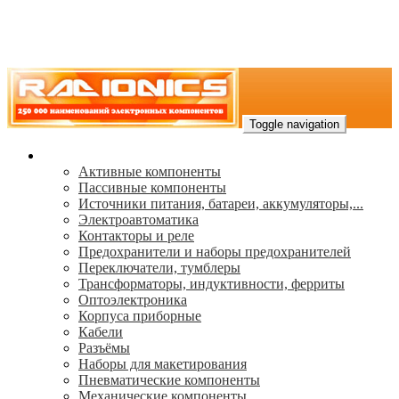
Toggle navigation
Каталог
Активные компоненты
Пассивные компоненты
Источники питания, батареи, аккумуляторы,...
Электроавтоматика
Контакторы и реле
Предохранители и наборы предохранителей
Переключатели, тумблеры
Трансформаторы, индуктивности, ферриты
Oптоэлектроника
Корпуса приборные
Кабели
Разъёмы
Наборы для макетирования
Пневматические компоненты
Механические компоненты