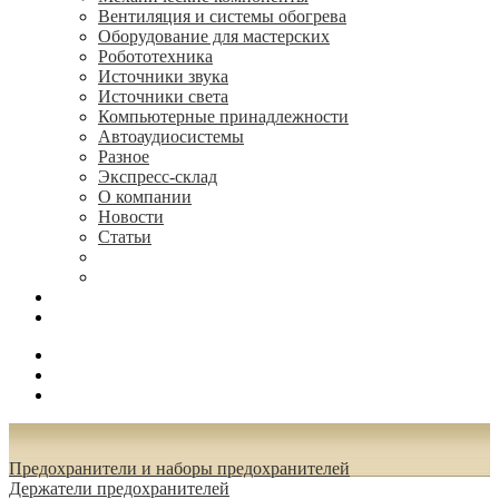
Вентиляция и системы обогрева
Оборудование для мастерских
Робототехника
Источники звука
Источники света
Компьютерные принадлежности
Автоаудиосистемы
Разное
Экспресс-склад
О компании
Новости
Статьи
(495) 544-73-50, (925) 502-42-73
radioniks.ru@mail.ru
Поиск
Вход
0.00 руб.
Предохранители и наборы предохранителей
Держатели предохранителей