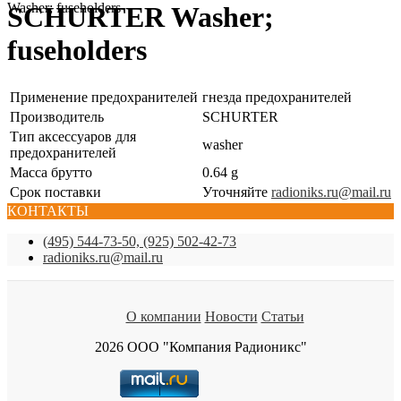
Washer; fuseholders
SCHURTER Washer;
fuseholders
Применение предохранителей
гнезда предохранителей
Производитель
SCHURTER
Тип аксессуаров для
washer
предохранителей
Масса брутто
0.64 g
Срок поставки
Уточняйте
radioniks.ru@mail.ru
КОНТАКТЫ
(495) 544-73-50, (925) 502-42-73
radioniks.ru@mail.ru
О компании
Новости
Статьи
2026 ООО "Компания Радионикс"