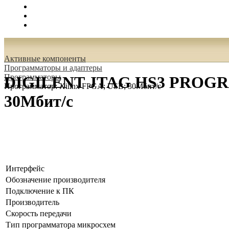
Поиск
Вход
0.00 руб.
Активные компоненты
Программаторы и адаптеры
Программаторы
DIGILENT JTAG HS3 PROGRA
Программатор: Xilinx FPGA; USB; 30Мбит/с
30Мбит/с
Интерфейс
Обозначение производителя
Подключение к ПК
Производитель
Скорость передачи
Тип программатора микросхем