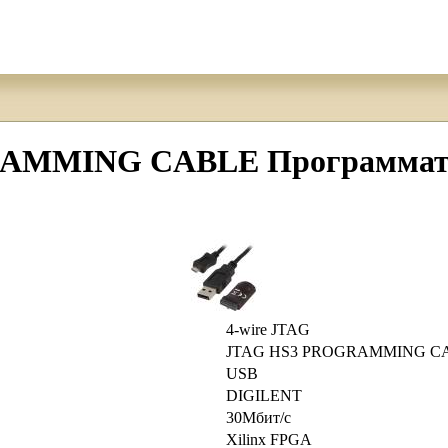
MMING CABLE Программатор
4-wire JTAG
JTAG HS3 PROGRAMMING C
USB
DIGILENT
30Мбит/с
Xilinx FPGA