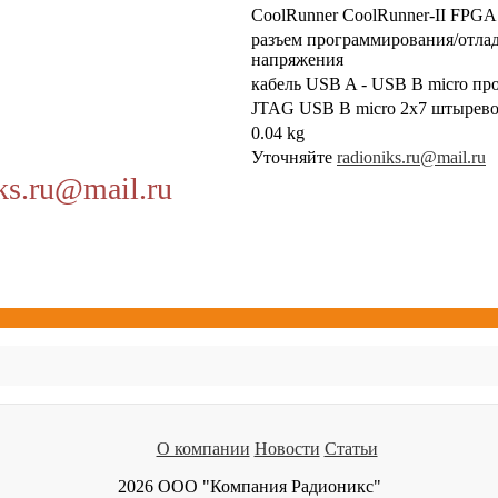
CoolRunner CoolRunner-II FPG
разъем программирования/отла
напряжения
кабель USB A - USB B micro п
JTAG USB B micro 2x7 штырево
0.04 kg
Уточняйте
radioniks.ru@mail.ru
ks.ru@mail.ru
О компании
Новости
Статьи
2026 ООО "Компания Радионикс"