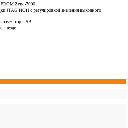
A PROM Zynq-7000
дки JTAG ИОН с регулировкой значения выходного
рограмматор USB
е гнездо