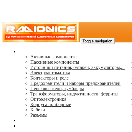
Toggle navigation
Каталог
Активные компоненты
Пассивные компоненты
Источники питания, батареи, аккумуляторы,...
Электроавтоматика
Контакторы и реле
Предохранители и наборы предохранителей
Переключатели, тумблеры
Трансформаторы, индуктивности, ферриты
Oптоэлектроника
Корпуса приборные
Кабели
Разъёмы
(495) 544-73-50, (925) 502-42-73
radioniks.ru@mail.ru