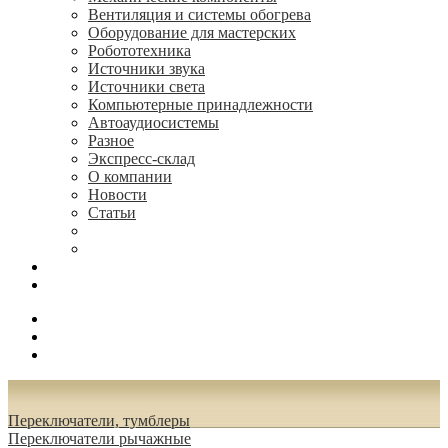
Вентиляция и системы обогрева
Оборудование для мастерских
Робототехника
Источники звука
Источники света
Компьютерные принадлежности
Автоаудиосистемы
Разное
Экспресс-склад
О компании
Новости
Статьи
(495) 544-73-50, (925) 502-42-73
radioniks.ru@mail.ru
Поиск
Вход
0.00 руб.
Переключатели, тумблеры
Переключатели рычажные