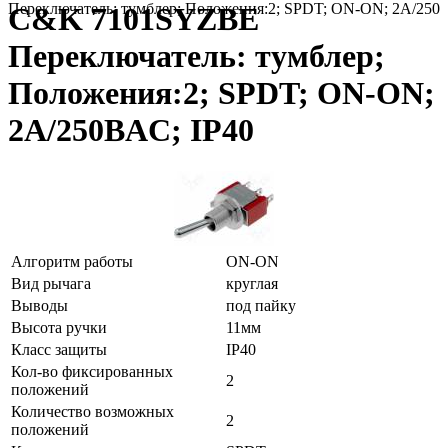
Переключатель: тумблер; Положения:2; SPDT; ON-ON; 2A/250
C&K 7101SYZBE
Переключатель: тумблер;
Положения:2; SPDT; ON-ON;
2A/250ВAC; IP40
Алгоритм работы
ON-ON
Вид рычага
круглая
Выводы
под пайку
Высота ручки
11мм
Класс защиты
IP40
Кол-во фиксированных
2
положений
Количество возможных
2
положений