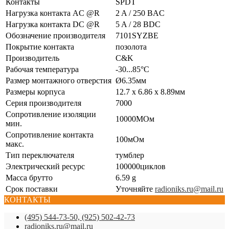
Контакты
SPDT
Нагрузка контакта AC @R
2 A / 250 ВAC
Нагрузка контакта DC @R
5 A / 28 ВDC
Обозначение производителя
7101SYZBE
Покрытие контакта
позолота
Производитель
C&K
Рабочая температура
-30...85°C
Размер монтажного отверстия
Ø6.35мм
Размеры корпуса
12.7 x 6.86 x 8.89мм
Серия производителя
7000
Сопротивление изоляции
10000МОм
мин.
Сопротивление контакта
100мОм
макс.
Тип переключателя
тумблер
Электрический ресурс
100000циклов
Масса брутто
6.59 g
Срок поставки
Уточняйте
radioniks.ru@mail.ru
КОНТАКТЫ
(495) 544-73-50, (925) 502-42-73
radioniks.ru@mail.ru