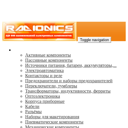
Toggle navigation
Каталог
Активные компоненты
Пассивные компоненты
Источники питания, батареи, аккумуляторы,...
Электроавтоматика
Контакторы и реле
Предохранители и наборы предохранителей
Переключатели, тумблеры
Трансформаторы, индуктивности, ферриты
Oптоэлектроника
Корпуса приборные
Кабели
Разъёмы
Наборы для макетирования
Пневматические компоненты
Механические компоненты