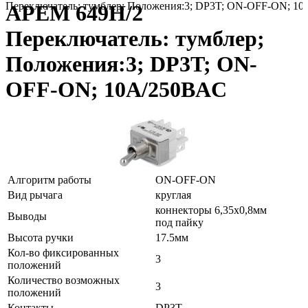
Переключатель: тумблер; Положения:3; DP3T; ON-OFF-ON; 1
APEM 649H/2
Переключатель: тумблер;
Положения:3; DP3T; ON-
OFF-ON; 10A/250ВAC
Алгоритм работы
ON-OFF-ON
Вид рычага
круглая
коннекторы 6,35x0,8мм
Выводы
под пайку
Высота ручки
17.5мм
Кол-во фиксированных
3
положений
Количество возможных
3
положений
Контакты
DP3T