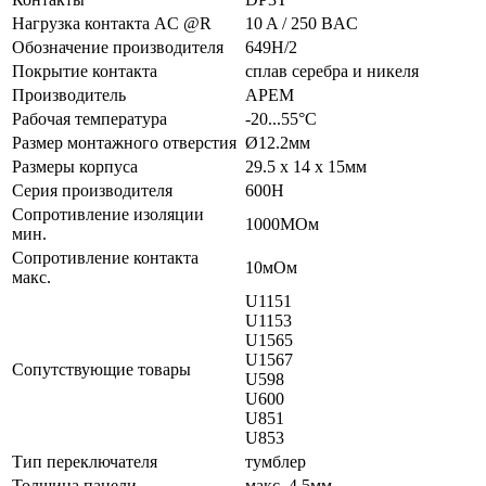
Нагрузка контакта AC @R
10 A / 250 ВAC
Обозначение производителя
649H/2
Покрытие контакта
сплав серебра и никеля
Производитель
APEM
Рабочая температура
-20...55°C
Размер монтажного отверстия
Ø12.2мм
Размеры корпуса
29.5 x 14 x 15мм
Серия производителя
600H
Сопротивление изоляции
1000МОм
мин.
Сопротивление контакта
10мОм
макс.
U1151
U1153
U1565
U1567
Сопутствующие товары
U598
U600
U851
U853
Тип переключателя
тумблер
Толщина панели
макс. 4.5мм