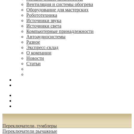
Вентиляция и системы обогрева
Оборудование для мастерских
Робототехника
Источники звука
Источники света
Компьютерные принадлежности
Автоаудиосистемы
Разное
Экспресс-склад
О компании
Новости
Статьи
(495) 544-73-50, (925) 502-42-73
radioniks.ru@mail.ru
Поиск
Вход
0.00 руб.
Переключатели, тумблеры
Переключатели рычажные