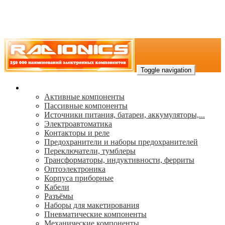
Toggle navigation
Каталог
Активные компоненты
Пассивные компоненты
Источники питания, батареи, аккумуляторы,...
Электроавтоматика
Контакторы и реле
Предохранители и наборы предохранителей
Переключатели, тумблеры
Трансформаторы, индуктивности, ферриты
Oптоэлектроника
Корпуса приборные
Кабели
Разъёмы
Наборы для макетирования
Пневматические компоненты
Механические компоненты