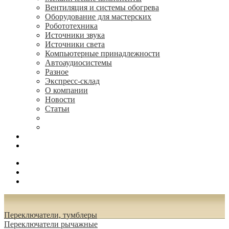
Вентиляция и системы обогрева
Оборудование для мастерских
Робототехника
Источники звука
Источники света
Компьютерные принадлежности
Автоаудиосистемы
Разное
Экспресс-склад
О компании
Новости
Статьи
(495) 544-73-50, (925) 502-42-73
radioniks.ru@mail.ru
Поиск
Вход
0.00 руб.
Переключатели, тумблеры
Переключатели рычажные