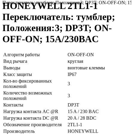
Переключатель: тумблер; Положения:3; DP3T; ON-OFF-ON; 1
HONEYWELL 2TL1-1
Переключатель: тумблер;
Положения:3; DP3T; ON-
OFF-ON; 15A/230ВAC
Алгоритм работы
ON-OFF-ON
Вид рычага
круглая
Выводы
винтовые клеммы
Класс защиты
IP67
Кол-во фиксированных
3
положений
Количество возможных
3
положений
Контакты
DP3T
Нагрузка контакта AC @R
15 A / 230 ВAC
Нагрузка контакта DC @R
20 A / 28 ВDC
Обозначение производителя
2TL1-1
Производитель
HONEYWELL