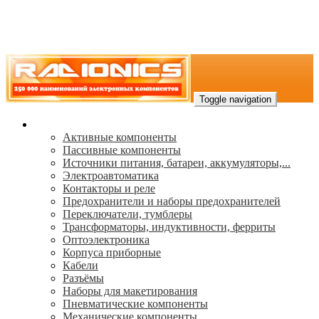
Toggle navigation
Каталог
Активные компоненты
Пассивные компоненты
Источники питания, батареи, аккумуляторы,...
Электроавтоматика
Контакторы и реле
Предохранители и наборы предохранителей
Переключатели, тумблеры
Трансформаторы, индуктивности, ферриты
Oптоэлектроника
Корпуса приборные
Кабели
Разъёмы
Наборы для макетирования
Пневматические компоненты
Механические компоненты