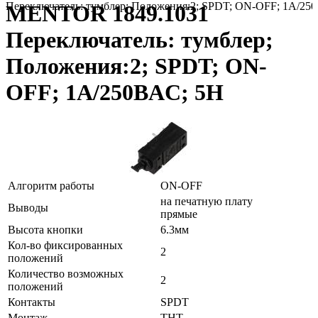
Переключатель: тумблер; Положения:2; SPDT; ON-OFF; 1A/25
MENTOR 1849.1031
Переключатель: тумблер;
Положения:2; SPDT; ON-
OFF; 1A/250ВAC; 5Н
Алгоритм работы
ON-OFF
на печатную плату
Выводы
прямые
Высота кнопки
6.3мм
Кол-во фиксированных
2
положений
Количество возможных
2
положений
Контакты
SPDT
Монтаж
THT