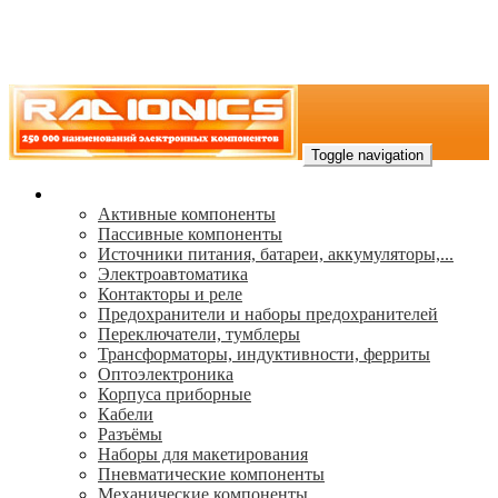
Toggle navigation
Каталог
Активные компоненты
Пассивные компоненты
Источники питания, батареи, аккумуляторы,...
Электроавтоматика
Контакторы и реле
Предохранители и наборы предохранителей
Переключатели, тумблеры
Трансформаторы, индуктивности, ферриты
Oптоэлектроника
Корпуса приборные
Кабели
Разъёмы
Наборы для макетирования
Пневматические компоненты
Механические компоненты