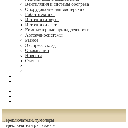
Вентиляция и системы обогрева
Оборудование для мастерских
Робототехника
Источники звука
Источники света
Компьютерные принадлежности
Автоаудиосистемы
Разное
Экспресс-склад
О компании
Новости
Статьи
(495) 544-73-50, (925) 502-42-73
radioniks.ru@mail.ru
Поиск
Вход
0.00 руб.
Переключатели, тумблеры
Переключатели рычажные