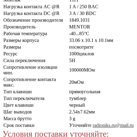
Нагрузка контакта AC @R
1 A / 250 ВAC
Нагрузка контакта DC @R
3 A / 30 ВDC
Обозначение производителя
1849.1031
Производитель
MENTOR
Рабочая температура
-40...85°C
Размеры корпуса
33.06 x 10.1 x 10.1мм
Размеры
посмотрите
Ресурс
1000циклов
Сила переключения
5Н
Сопротивление изоляции
100000МОм
мин.
Сопротивление контакта
20мОм
макс.
Тип клавиши
прямоугольная
Тип переключателя
тумблер
Цвет клавиши
черный
Шаг выводов
2.54x7.62мм
Масса брутто
3 g
Срок поставки
Уточняйте
radioniks.ru@mail.ru
Условия поставки уточняйте: